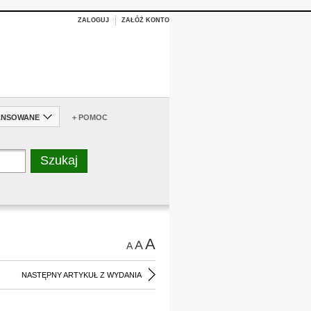
ZALOGUJ
ZAŁÓŻ KONTO
ANSOWANE
+ POMOC
A
A
A
NASTĘPNY ARTYKUŁ Z WYDANIA