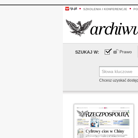
SZKOLENIA I KONFERENCJE
PO
Prawo
SZUKAJ W:
Chcesz uzyskać dostę