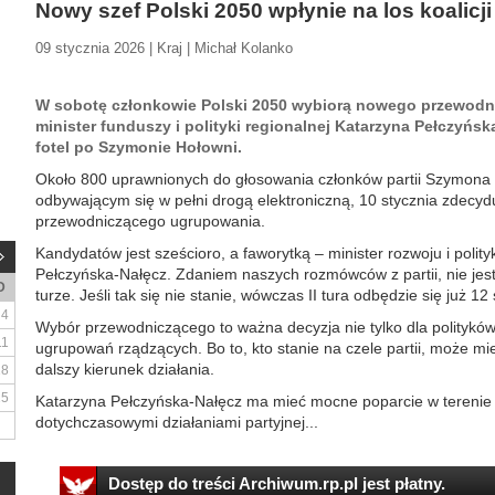
Nowy szef Polski 2050 wpłynie na los koalicji
09 stycznia 2026 | Kraj | Michał Kolanko
W sobotę członkowie Polski 2050 wybiorą nowego przewodnic
minister funduszy i polityki regionalnej Katarzyna Pełczyńska
fotel po Szymonie Hołowni.
Około 800 uprawnionych do głosowania członków partii Szymona 
odbywającym się w pełni drogą elektroniczną, 10 stycznia zdecydu
przewodniczącego ugrupowania.
Kandydatów jest sześcioro, a faworytką – minister rozwoju i polity
Pełczyńska-Nałęcz. Zdaniem naszych rozmówców z partii, nie jest
D
turze. Jeśli tak się nie stanie, wówczas II tura odbędzie się już 12 
4
Wybór przewodniczącego to ważna decyzja nie tylko dla polityków 
11
ugrupowań rządzących. Bo to, kto stanie na czele partii, może mieć 
dalszy kierunek działania.
18
25
Katarzyna Pełczyńska-Nałęcz ma mieć mocne poparcie w terenie
dotychczasowymi działaniami partyjnej...
Dostęp do treści Archiwum.rp.pl jest płatny.