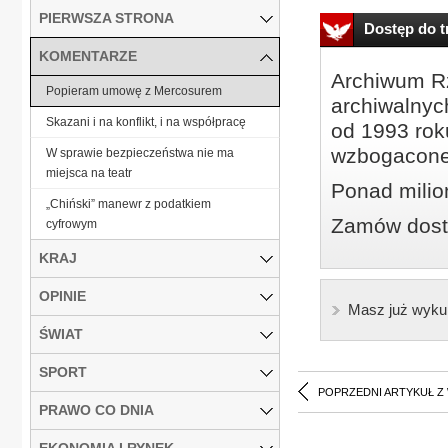
PIERWSZA STRONA
Dostęp do tr
KOMENTARZE
Archiwum Rz
Popieram umowę z Mercosurem
archiwalnyc
Skazani i na konflikt, i na współpracę
od 1993 roku
wzbogacone
W sprawie bezpieczeństwa nie ma
miejsca na teatr
Ponad milio
„Chiński” manewr z podatkiem
Zamów dostę
cyfrowym
KRAJ
OPINIE
Masz już wyku
ŚWIAT
SPORT
POPRZEDNI ARTYKUŁ Z
PRAWO CO DNIA
EKONOMIA I RYNEK