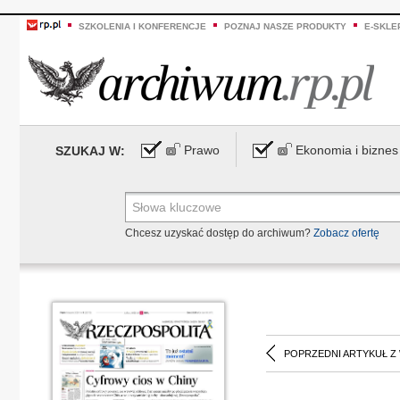
SZKOLENIA I KONFERENCJE
POZNAJ NASZE PRODUKTY
E-SKLE
Prawo
Ekonomia i biznes
SZUKAJ W:
Chcesz uzyskać dostęp do archiwum?
Zobacz ofertę
POPRZEDNI ARTYKUŁ Z