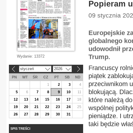
Popieram 
09 stycznia 20
Europejskie za
globalnego kon
udowodnił prze
Trump.
Wydanie:
13372
Francuscy rolni
styczeń
2026
«
»
piątek zablokuj
PN
WT
ŚR
CZ
PT
SB
ND
przeciwnikom 
1
2
3
4
blokującą. Dlac
5
6
7
8
9
10
11
które należą d
12
13
14
15
16
17
18
wspólnej polity
19
20
21
22
23
24
25
26
27
28
29
30
31
pieniądze. I ut
taki będzie właś
SPIS TREŚCI