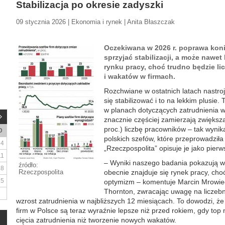
Stabilizacja po okresie zadyszki
09 stycznia 2026 | Ekonomia i rynek | Anita Błaszczak
Oczekiwana w 2026 r. poprawa kon
sprzyjać stabilizacji, a może nawe
rynku pracy, choć trudno będzie li
i wakatów w firmach.
Rozchwiane w ostatnich latach nastro
się stabilizować i to na lekkim plusie.
w planach dotyczących zatrudnienia w 
znacznie częściej zamierzają zwiększa
proc.) liczbę pracowników – tak wynik
D
polskich szefów, które przeprowadziła
4
„Rzeczpospolita” opisuje je jako pierw
11
– Wyniki naszego badania pokazują w
źródło:
18
Rzeczpospolita
obecnie znajduje się rynek pracy, ch
25
optymizm – komentuje Marcin Mrowie
Thornton, zwracając uwagę na liczeb
wzrost zatrudnienia w najbliższych 12 miesiącach. To dowodzi, że
firm w Polsce są teraz wyraźnie lepsze niż przed rokiem, gdy to
cięcia zatrudnienia niż tworzenie nowych wakatów.