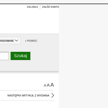
ZALOGUJ
ZAŁÓŻ KONTO
ANSOWANE
+ POMOC
A
A
A
NASTĘPNY ARTYKUŁ Z WYDANIA