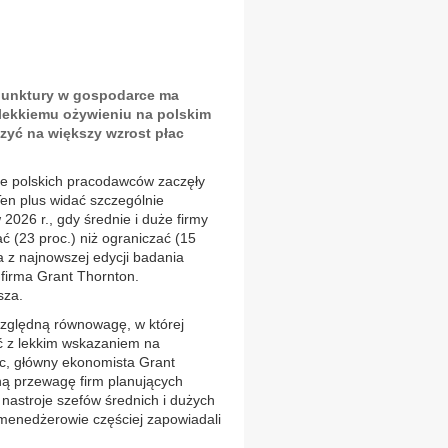
iunktury w gospodarce ma
t lekkiemu ożywieniu na polskim
czyć na większy wzrost płac
je polskich pracodawców zaczęły
 Ten plus widać szczególnie
2026 r., gdy średnie i duże firmy
ć (23 proc.) niż ograniczać (15
a z najnowszej edycji badania
 firma Grant Thornton.
sza.
zględną równowagę, w której
oć z lekkim wskazaniem na
c, główny ekonomista Grant
ną przewagę firm planujących
 nastroje szefów średnich i dużych
p menedżerowie częściej zapowiadali