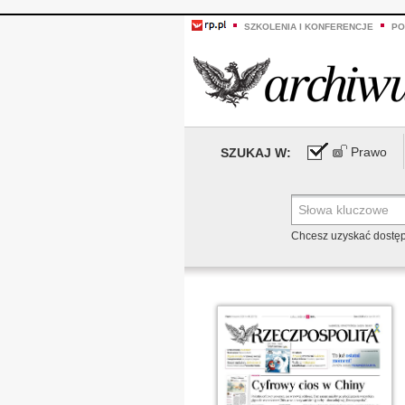
SZKOLENIA I KONFERENCJE
PO
Prawo
SZUKAJ W:
Chcesz uzyskać dostę