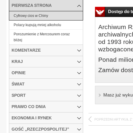
PIERWSZA STRONA
Dostęp do tr
Cyfrowy cios w Chiny
Polacy kupują mniej alkoholu
Archiwum Rz
archiwalnyc
Porozumienie z Mercosurem coraz
bliżej
od 1993 roku
wzbogacone
KOMENTARZE
Ponad milio
KRAJ
Zamów dostę
OPINIE
ŚWIAT
Masz już wyku
SPORT
PRAWO CO DNIA
EKONOMIA I RYNEK
POPRZEDNI ARTYKUŁ Z
GOŚĆ „RZECZPOSPOLITEJ”