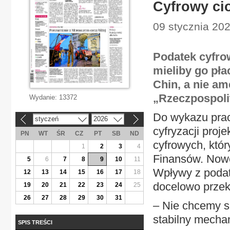
Cyfrowy ci
09 stycznia 202
Podatek cyfro
mieliby go pł
Chin, a nie am
„Rzeczpospoli
Wydanie:
13372
Do wykazu prac 
styczeń
2026
«
»
cyfryzacji proj
PN
WT
ŚR
CZ
PT
SB
ND
cyfrowych, któr
1
2
3
4
Finansów. Nowe
5
6
7
8
9
10
11
Wpływy z podat
12
13
14
15
16
17
18
docelowo przek
19
20
21
22
23
24
25
26
27
28
29
30
31
– Nie chcemy si
stabilny mechan
SPIS TREŚCI