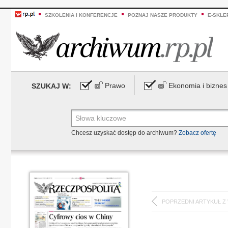
SZKOLENIA I KONFERENCJE
POZNAJ NASZE PRODUKTY
E-SKLE
Prawo
Ekonomia i biznes
SZUKAJ W:
Chcesz uzyskać dostęp do archiwum?
Zobacz ofertę
POPRZEDNI ARTYKUŁ Z