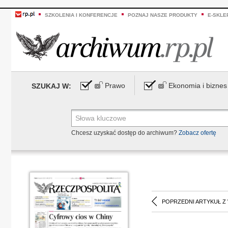
SZKOLENIA I KONFERENCJE
POZNAJ NASZE PRODUKTY
E-SKLE
Prawo
Ekonomia i biznes
SZUKAJ W:
Chcesz uzyskać dostęp do archiwum?
Zobacz ofertę
POPRZEDNI ARTYKUŁ Z