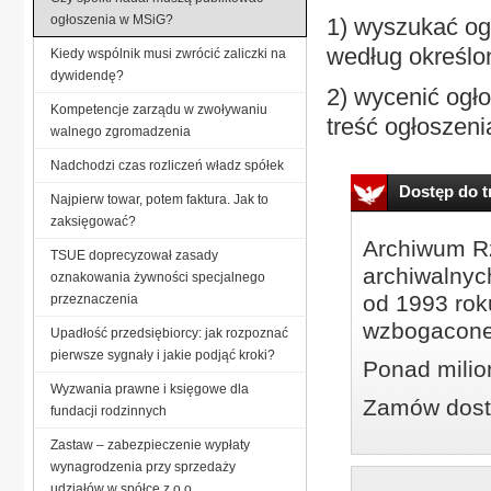
ogłoszenia w MSiG?
1) wyszukać og
według określon
Kiedy wspólnik musi zwrócić zaliczki na
dywidendę?
2) wycenić ogło
Kompetencje zarządu w zwoływaniu
treść ogłoszenia
walnego zgromadzenia
Nadchodzi czas rozliczeń władz spółek
Dostęp do tr
Najpierw towar, potem faktura. Jak to
zaksięgować?
Archiwum Rz
TSUE doprecyzował zasady
archiwalnyc
oznakowania żywności specjalnego
od 1993 roku
przeznaczenia
wzbogacone
Upadłość przedsiębiorcy: jak rozpoznać
pierwsze sygnały i jakie podjąć kroki?
Ponad milio
Wyzwania prawne i księgowe dla
Zamów dostę
fundacji rodzinnych
Zastaw – zabezpieczenie wypłaty
wynagrodzenia przy sprzedaży
udziałów w spółce z o.o.