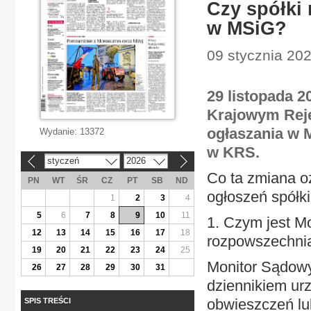
Czy spółki
w MSiG?
09 stycznia 202
29 listopada 2
Krajowym Reje
ogłaszania w 
Wydanie:
13372
w KRS.
styczeń
2026
«
»
Co ta zmiana o
PN
WT
ŚR
CZ
PT
SB
ND
ogłoszeń spółk
1
2
3
4
5
6
7
8
9
10
11
1. Czym jest M
12
13
14
15
16
17
18
rozpowszechni
19
20
21
22
23
24
25
Monitor Sądowy
26
27
28
29
30
31
dziennikiem u
obwieszczeń lu
SPIS TREŚCI