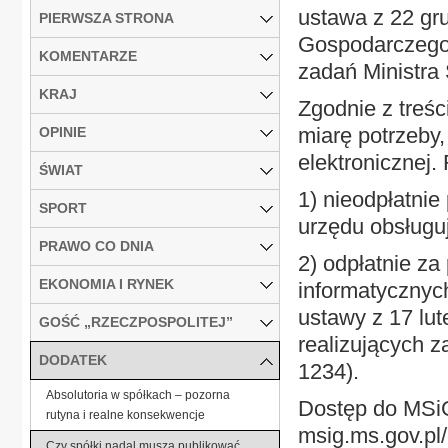
ustawa z 22 gr
PIERWSZA STRONA
Gospodarczego
KOMENTARZE
zadań Ministra 
KRAJ
Zgodnie z treś
miarę potrzeby,
OPINIE
elektronicznej.
ŚWIAT
1) nieodpłatnie
SPORT
urzędu obsługu
PRAWO CO DNIA
2) odpłatnie za
EKONOMIA I RYNEK
informatycznyc
ustawy z 17 lut
GOŚĆ „RZECZPOSPOLITEJ”
realizujących z
DODATEK
1234).
Absolutoria w spółkach – pozorna
Dostęp do MSiG 
rutyna i realne konsekwencje
msig.ms.gov.pl
Czy spółki nadal muszą publikować