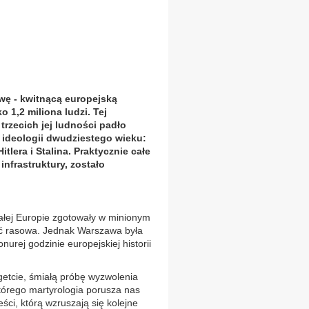
wę - kwitnącą europejską
o 1,2 miliona ludzi. Tej
rzecich jej ludności padło
 ideologii dwudziestego wieku:
itlera i Stalina. Praktycznie całe
infrastruktury, zostało
całej Europie zgotowały w minionym
iść rasowa. Jednak Warszawa była
onurej godzinie europejskiej historii
etcie, śmiałą próbę wyzwolenia
tórego martyrologia porusza nas
ści, którą wzruszają się kolejne