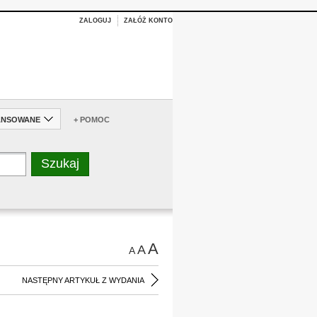
ZALOGUJ
ZAŁÓŻ KONTO
ANSOWANE
+ POMOC
A
A
A
NASTĘPNY ARTYKUŁ Z WYDANIA