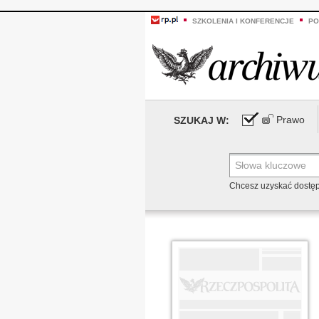
SZKOLENIA I KONFERENCJE
PO
Prawo
SZUKAJ W:
Chcesz uzyskać dostę