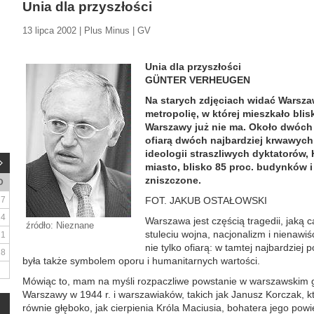
Unia dla przyszłości
13 lipca 2002 | Plus Minus | GV
Unia dla przyszłości
GÜNTER VERHEUGEN
Na starych zdjęciach widać Warsza
metropolię, w której mieszkało blisk
Warszawy już nie ma. Około dwóch t
ofiarą dwóch najbardziej krwawych
ideologii straszliwych dyktatorów, H
miasto, blisko 85 proc. budynków i 
zniszczone.
D
7
FOT. JAKUB OSTAŁOWSKI
14
Warszawa jest częścią tragedii, jaką 
źródło: Nieznane
stuleciu wojna, nacjonalizm i nienaw
21
nie tylko ofiarą: w tamtej najbardziej p
28
była także symbolem oporu i humanitarnych wartości.
Mówiąc to, mam na myśli rozpaczliwe powstanie w warszawskim g
Warszawy w 1944 r. i warszawiaków, takich jak Janusz Korczak, k
równie głęboko, jak cierpienia Króla Maciusia, bohatera jego powie