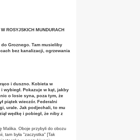
" W ROSYJSKICH MUNDURACH
 do Groznego. Tam musieliby
icach bez kanalizacji, ogrzewania
rąco i duszno. Kobieta w
i wybiegł. Pokazuje w kąt, jakby
 nic o losie syna, poza tym, że
ył piątek wieczór. Federalni
gi, urale. Jak podjechali, to mu
iął wędkę i pobiegł, że niby z
ę Malika. Oboje przybyli do obozu
, tam była "zaczystka" [Tak