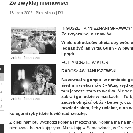
Ze zwykłej nienawiści
13 lipca 2002 | Plus Minus | RJ
INGUSZETIA
"NIEZNANI SPRAWCY
Ze zwyczajnej nienawiści...
Wielu uchodźców chciałoby wrócić
jednak żyć jak Witja Gurin - w piwn
i prądu
źródło: Nieznane
FOT. ANDRZEJ WIKTOR
RADOSŁAW JANUSZEWSKI
D
Na zewnątrz gorąco, w namiocie go
7
średnim wieku mówi: - Wziął wędkę 
tam jeszcze stała ta wędka. Nie wie
14
zabrali go ludzie w maskach. - To b
źródło: Nieznane
21
zaczęli okrążać obóz - beteery, czoł
28
powiedziałam, żeby uciekał, a on wz
kolegami ryby idzie łowić nad rzeczkę.
Z głębi namiotu wychodzi kobieta i mężczyzna. Kobieta ma na imi
niedawno, bo szukają syna. Mieszkają w Samaszkach, w Czeczenii