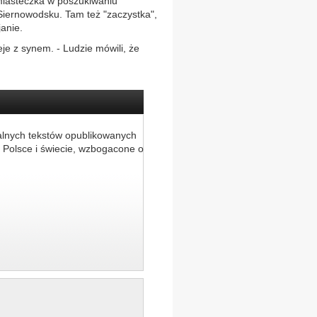
 miasteczka w poszukiwaniu
 Siernowodsku. Tam też "zaczystka",
anie.
je z synem. - Ludzie mówili, że
alnych tekstów opublikowanych
 Polsce i świecie, wzbogacone o