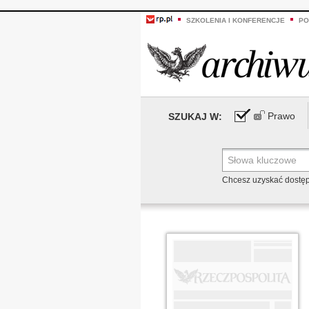
SZKOLENIA I KONFERENCJE
PO
Prawo
SZUKAJ W:
Chcesz uzyskać dostę