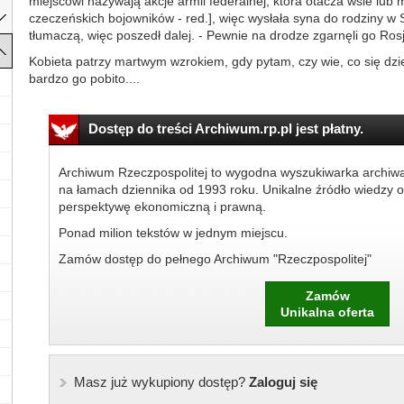
miejscowi nazywają akcje armii federalnej, która otacza wsie lub
czeczeńskich bojowników - red.], więc wysłała syna do rodziny w
tłumaczą, więc poszedł dalej. - Pewnie na drodze zgarnęli go Rosj
Kobieta patrzy martwym wzrokiem, gdy pytam, czy wie, co się dzie
bardzo go pobito....
Dostęp do treści Archiwum.rp.pl jest płatny.
Archiwum Rzeczpospolitej to wygodna wyszukiwarka archiw
na łamach dziennika od 1993 roku. Unikalne źródło wiedzy o
perspektywę ekonomiczną i prawną.
Ponad milion tekstów w jednym miejscu.
Zamów dostęp do pełnego Archiwum "Rzeczpospolitej"
Zamów
Unikalna oferta
Masz już wykupiony dostęp?
Zaloguj się