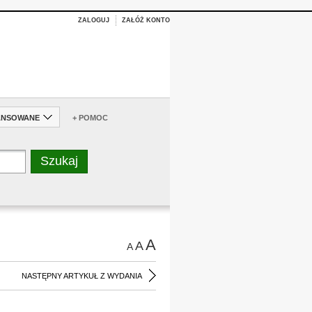
ZALOGUJ
ZAŁÓŻ KONTO
ANSOWANE
+ POMOC
A
A
A
NASTĘPNY ARTYKUŁ Z WYDANIA