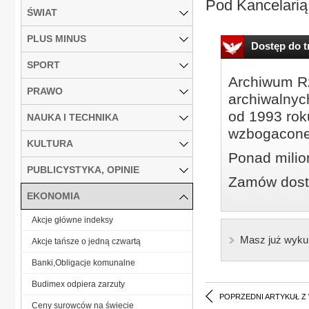
Pod Kancelarią.
ŚWIAT
PLUS MINUS
Dostęp do tr
SPORT
Archiwum Rz
PRAWO
archiwalnyc
od 1993 roku
NAUKA I TECHNIKA
wzbogacone
KULTURA
Ponad milio
PUBLICYSTYKA, OPINIE
Zamów dostę
EKONOMIA
Akcje główne indeksy
Masz już wyku
Akcje tańsze o jedną czwartą
Banki,Obligacje komunalne
Budimex odpiera zarzuty
POPRZEDNI ARTYKUŁ Z
Ceny surowców na świecie