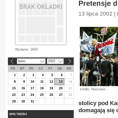
Pretensje 
13 lipca 2002 |
Wydanie:
2669
lipiec
2002
«
»
PN
WT
ŚR
CZ
PT
SB
ND
1
2
3
4
5
6
7
8
9
10
11
12
13
14
15
16
17
18
19
20
21
źródło: Nieznane
22
23
24
25
26
27
28
29
30
31
stolicy pod K
domagają się o
SPIS TREŚCI