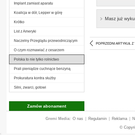
Implant zamiast aparatu
Koalicja w dół, Lepper w górę
Masz już wyku
Krótko
List z Ameryki
Naczelny Przeglądu przewodniczącym
POPRZEDNI ARTYKUŁ Z
O czym rozmawiać z cesarzem
Polska to nie tylko rolnictwo
Prali pieniądze cuchnące benzyną
Prokuratura kontra służby
Silni, zwarci, gotowi
Zamów abonament
Gremi Media:
O nas
|
Regulamin
|
Reklama
|
N
© Copyr