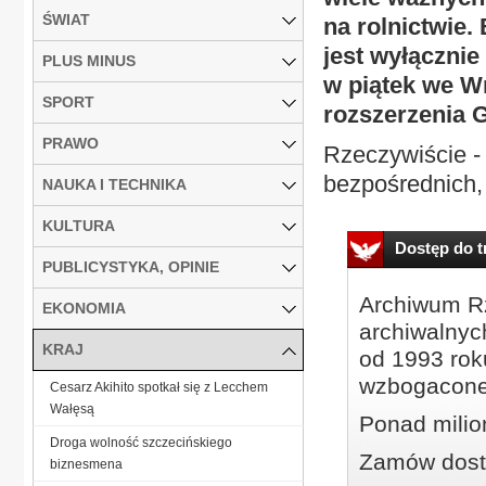
ŚWIAT
na rolnictwie
jest wyłącznie
PLUS MINUS
w piątek we W
SPORT
rozszerzenia 
PRAWO
Rzeczywiście -
bezpośrednich,
NAUKA I TECHNIKA
KULTURA
Dostęp do tr
PUBLICYSTYKA, OPINIE
Archiwum Rz
EKONOMIA
archiwalnyc
KRAJ
od 1993 roku
wzbogacone
Cesarz Akihito spotkał się z Lecchem
Wałęsą
Ponad milio
Droga wolność szczecińskiego
Zamów dostę
biznesmena