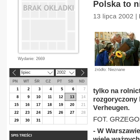
Polska to n
13 lipca 2002 |
Wydanie:
2669
źródło: Nieznane
lipiec
2002
«
»
PN
WT
ŚR
CZ
PT
SB
ND
1
2
3
4
5
6
7
tylko na rolni
8
9
10
11
12
13
14
rozgoryczony 
15
16
17
18
19
20
21
Verheugen.
22
23
24
25
26
27
28
FOT. GRZEGO
29
30
31
- W Warszawie
SPIS TREŚCI
wiele ważnych 