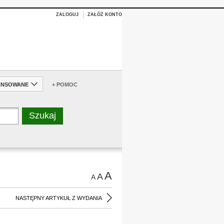
ZALOGUJ
ZAŁÓŻ KONTO
ANSOWANE
+ POMOC
A
A
A
NASTĘPNY ARTYKUŁ Z WYDANIA