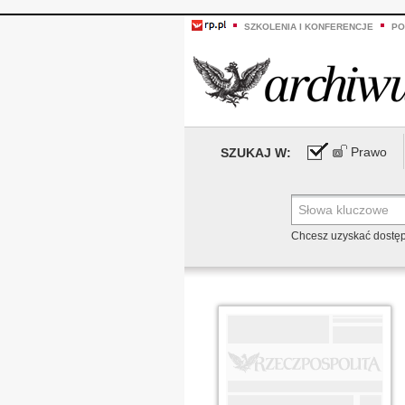
SZKOLENIA I KONFERENCJE
PO
Prawo
SZUKAJ W:
Chcesz uzyskać dostę