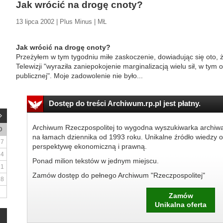
Jak wrócić na drogę cnoty?
13 lipca 2002 | Plus Minus | MŁ
Jak wrócić na drogę cnoty?
Przeżyłem w tym tygodniu miłe zaskoczenie, dowiadując się oto, 
Telewizji "wyraziła zaniepokojenie marginalizacją wielu sił, w tym 
publicznej". Moje zadowolenie nie było...
Dostęp do treści Archiwum.rp.pl jest płatny.
Archiwum Rzeczpospolitej to wygodna wyszukiwarka archiw
D
na łamach dziennika od 1993 roku. Unikalne źródło wiedzy o
7
perspektywę ekonomiczną i prawną.
14
Ponad milion tekstów w jednym miejscu.
21
Zamów dostęp do pełnego Archiwum "Rzeczpospolitej"
28
Zamów
Unikalna oferta