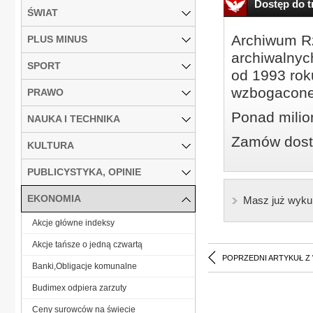
Dostęp do tr
ŚWIAT
Archiwum Rz
PLUS MINUS
archiwalnyc
SPORT
od 1993 roku
wzbogacone
PRAWO
Ponad milio
NAUKA I TECHNIKA
Zamów dostę
KULTURA
PUBLICYSTYKA, OPINIE
EKONOMIA
Masz już wyku
Akcje główne indeksy
Akcje tańsze o jedną czwartą
POPRZEDNI ARTYKUŁ Z
Banki,Obligacje komunalne
Budimex odpiera zarzuty
Ceny surowców na świecie