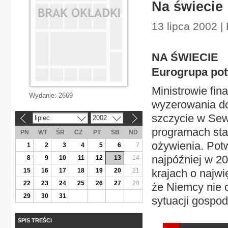
Na świecie
13 lipca 2002 
NA ŚWIECIE
Eurogrupa pot
Ministrowie fin
Wydanie:
2669
wyzerowania do
szczycie w Sewi
lipiec
2002
«
»
programach stab
PN
WT
ŚR
CZ
PT
SB
ND
ożywienia. Potw
1
2
3
4
5
6
7
najpóźniej w 20
8
9
10
11
12
13
14
15
16
17
18
19
20
21
krajach o najwi
22
23
24
25
26
27
28
że Niemcy nie 
29
30
31
sytuacji gospod
SPIS TREŚCI