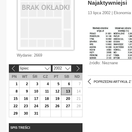
Najaktywniejsi
13 lipca 2002 | Ekonomia
Wydanie:
2669
źródło: Nieznane
lipiec
2002
«
»
PN
WT
ŚR
CZ
PT
SB
ND
POPRZEDNI ARTYKUŁ Z
1
2
3
4
5
6
7
8
9
10
11
12
13
14
15
16
17
18
19
20
21
22
23
24
25
26
27
28
29
30
31
SPIS TREŚCI