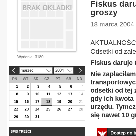
Fiskus daru
groszy
18 marca 2004 |
AKTUALNOŚC
Odsetki od zal
Wydanie:
3180
Fiskus daruje 
marzec
2004
«
»
Nie zapłaciła
PN
WT
ŚR
CZ
PT
SB
ND
transportowych
1
2
3
4
5
6
7
odsetki od tej
8
9
10
11
12
13
14
gdy ich kwota n
15
16
17
18
19
20
21
urzędu. Tymcz
22
23
24
25
26
27
28
się nawet 10 
29
30
31
SPIS TREŚCI
Dostęp do tr