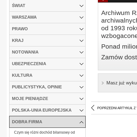
ŚWIAT
Archiwum Rz
WARSZAWA
archiwalnyc
od 1993 roku
PRAWO
wzbogacone
KRAJ
Ponad milio
NOTOWANIA
Zamów dostę
UBEZPIECZENIA
KULTURA
Masz już wyku
PUBLICYSTYKA, OPINIE
MOJE PIENIĄDZE
POPRZEDNI ARTYKUŁ Z
POLSKA-UNIA EUROPEJSKA
DOBRA FIRMA
Czym się różni dochód bilansowy od