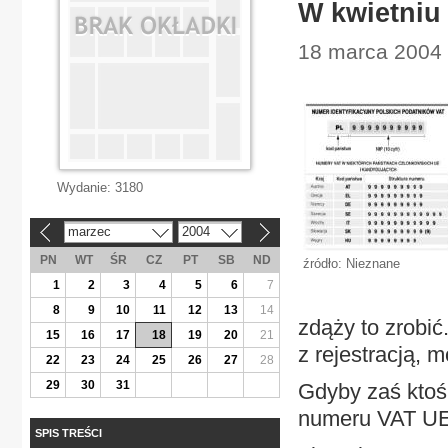
W kwietniu 
18 marca 2004 
Wydanie:
3180
marzec
2004
«
»
PN
WT
ŚR
CZ
PT
SB
ND
źródło: Nieznane
1
2
3
4
5
6
7
8
9
10
11
12
13
14
zdąży to zrobi
15
16
17
18
19
20
21
z rejestracją, 
22
23
24
25
26
27
28
29
30
31
Gdyby zaś ktoś
numeru VAT UE 
SPIS TREŚCI