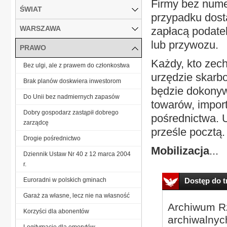
Firmy bez nume
ŚWIAT
przypadku dost
WARSZAWA
zapłacą podate
lub przywozu.
PRAWO
Każdy, kto zec
Bez ulgi, ale z prawem do członkostwa
urzędzie skarb
Brak planów doskwiera inwestorom
będzie dokony
Do Unii bez nadmiernych zapasów
towarów, impor
Dobry gospodarz zastąpił dobrego
pośrednictwa. 
zarządcę
prześle pocztą.
Drogie pośrednictwo
Mobilizacja
...
Dziennik Ustaw Nr 40 z 12 marca 2004
r.
Euroradni w polskich gminach
Dostęp do tr
Garaż za własne, lecz nie na własność
Archiwum Rz
Korzyści dla abonentów
archiwalnyc
Legitymacje dla emerytów