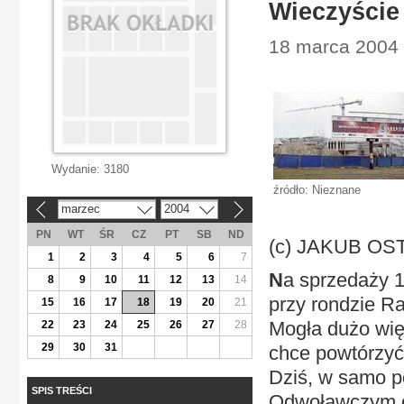
Wieczyście
18 marca 2004 
Wydanie:
3180
źródło: Nieznane
marzec
2004
«
»
PN
WT
ŚR
CZ
PT
SB
ND
(c) JAKUB O
1
2
3
4
5
6
7
N
a sprzedaży 
8
9
10
11
12
13
14
przy rondzie Ra
15
16
17
18
19
20
21
Mogła dużo więc
22
23
24
25
26
27
28
29
30
31
chce powtórzyć 
Dziś, w samo 
SPIS TREŚCI
Odwoławczym od