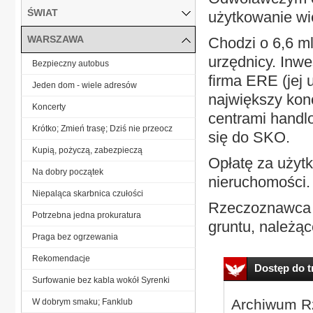
ŚWIAT
użytkowanie wi
WARSZAWA
Chodzi o 6,6 ml
urzędnicy. Inwe
Bezpieczny autobus
firma ERE (jej 
Jeden dom - wiele adresów
największy kon
Koncerty
centrami handlo
Krótko; Zmień trasę; Dziś nie przeocz
się do SKO.
Kupią, pożyczą, zabezpieczą
Opłatę za użytk
Na dobry początek
nieruchomości. 
Niepaląca skarbnica czułości
Rzeczoznawca w
Potrzebna jedna prokuratura
gruntu, należąc
Praga bez ogrzewania
Rekomendacje
Dostęp do tr
Surfowanie bez kabla wokół Syrenki
Archiwum Rz
W dobrym smaku; Fanklub