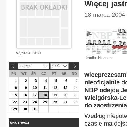
Więcej jast
18 marca 2004 
Wydanie:
3180
źródło: Nieznane
marzec
2004
«
»
wiceprezesami
PN
WT
ŚR
CZ
PT
SB
ND
1
2
3
4
5
6
7
nieoficjalnie 
8
9
10
11
12
13
14
NBP odejdą Je
15
16
17
18
19
20
21
Wielgórska-Le
22
23
24
25
26
27
28
do zaostrzenia 
29
30
31
Według niepotwi
czasie ma dojś
SPIS TREŚCI