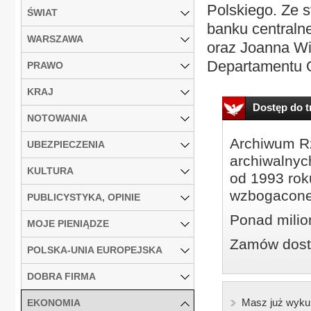
Polskiego. Ze 
ŚWIAT
banku centraln
WARSZAWA
oraz Joanna Wi
Departamentu O
PRAWO
KRAJ
Dostęp do tr
NOTOWANIA
Archiwum Rz
UBEZPIECZENIA
archiwalnyc
KULTURA
od 1993 roku
wzbogacone
PUBLICYSTYKA, OPINIE
Ponad milio
MOJE PIENIĄDZE
Zamów dostę
POLSKA-UNIA EUROPEJSKA
DOBRA FIRMA
Masz już wyku
EKONOMIA