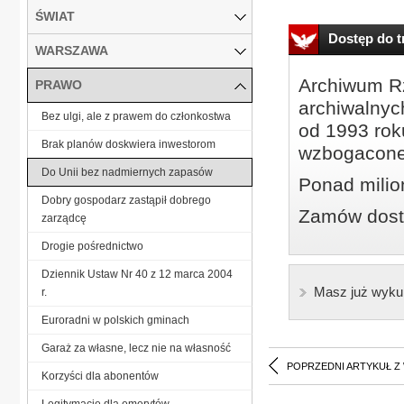
ŚWIAT
Dostęp do tr
WARSZAWA
Archiwum Rz
PRAWO
archiwalnyc
Bez ulgi, ale z prawem do członkostwa
od 1993 roku
Brak planów doskwiera inwestorom
wzbogacone
Do Unii bez nadmiernych zapasów
Ponad milio
Dobry gospodarz zastąpił dobrego
Zamów dostę
zarządcę
Drogie pośrednictwo
Dziennik Ustaw Nr 40 z 12 marca 2004
Masz już wyku
r.
Euroradni w polskich gminach
Garaż za własne, lecz nie na własność
POPRZEDNI ARTYKUŁ Z
Korzyści dla abonentów
Legitymacje dla emerytów