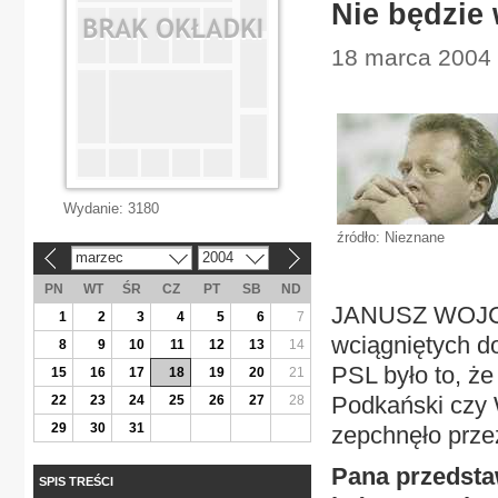
Nie będzie
18 marca 2004 |
Wydanie:
3180
źródło: Nieznane
marzec
2004
«
»
PN
WT
ŚR
CZ
PT
SB
ND
JANUSZ WOJCIE
1
2
3
4
5
6
7
wciągniętych d
8
9
10
11
12
13
14
PSL było to, że
15
16
17
18
19
20
21
Podkański czy
22
23
24
25
26
27
28
29
30
31
zepchnęło przez
Pana przedsta
SPIS TREŚCI