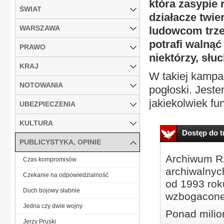
która zasypie
ŚWIAT
działacze twie
WARSZAWA
ludowcom trze
potrafi walną
PRAWO
niektórzy, słu
KRAJ
W takiej kampa
NOTOWANIA
pogłoski. Jeste
jakiekolwiek fun
UBEZPIECZENIA
KULTURA
Dostęp do tr
PUBLICYSTYKA, OPINIE
Archiwum Rz
Czas kompromisów
archiwalnyc
Czekanie na odpowiedzialność
od 1993 roku
Duch bojowy słabnie
wzbogacone
Jedna czy dwie wojny
Ponad milio
Jerzy Pruski