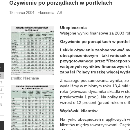
Ożywienie po porządkach w portfelach
18 marca 2004 | Ekonomia | AB
Ubepieczenia
Wstępne wyniki finansowe za 2003 ro
Ożywienie po porządkach w portfe
Lekkie ożywienie zaobserwować m
ubezpieczeniowym - taki wniosek n
przygotowanego przez "Rzeczposp
wstępnych wyników finansowych br
zapaści Polacy troszkę więcej wydal
D
źródło: Nieznane
Z naszego podsumowania wynika, że 
7
wydaliśmy w minionym roku 13,4 mld z
14
roku (wówczas dynamika składki w sto
przekroczyła 1 proc.). Na polisy na życ
21
wzrost o 12 procent (przed rokiem o 8
28
Wędrówki klientów
Na rynku ubezpieczeń majątkowych wy
klientów między towarzystwami. Część