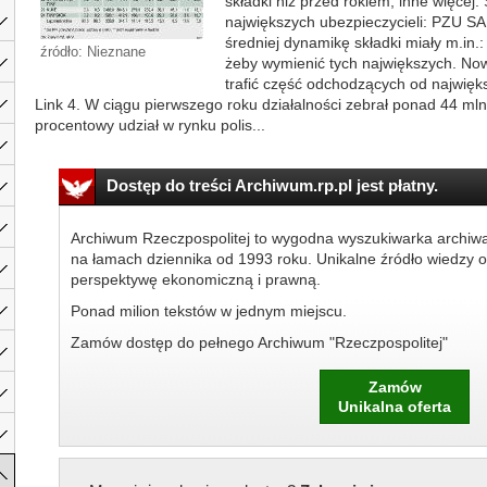
składki niż przed rokiem, inne więcej
największych ubezpieczycieli: PZU SA
średniej dynamikę składki miały m.in.
źródło: Nieznane
żeby wymienić tych największych. N
trafić część odchodzących od największ
Link 4. W ciągu pierwszego roku działalności zebrał ponad 44 mln 
procentowy udział w rynku polis...
Dostęp do treści Archiwum.rp.pl jest płatny.
Archiwum Rzeczpospolitej to wygodna wyszukiwarka archiw
na łamach dziennika od 1993 roku. Unikalne źródło wiedzy o
perspektywę ekonomiczną i prawną.
Ponad milion tekstów w jednym miejscu.
Zamów dostęp do pełnego Archiwum "Rzeczpospolitej"
Zamów
Unikalna oferta