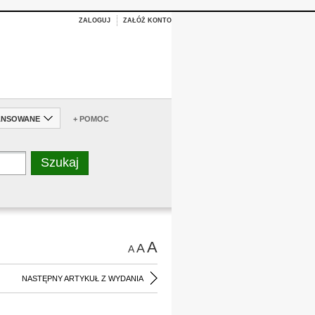
ZALOGUJ
ZAŁÓŻ KONTO
ANSOWANE
+ POMOC
A
A
A
NASTĘPNY ARTYKUŁ Z WYDANIA