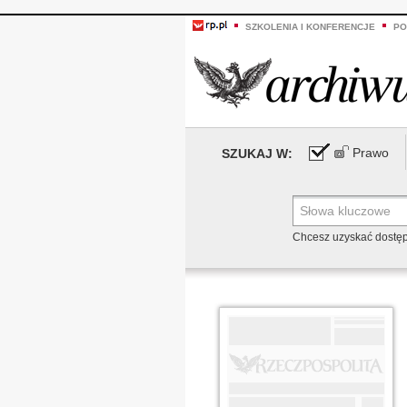
SZKOLENIA I KONFERENCJE
PO
Prawo
SZUKAJ W:
Chcesz uzyskać dostę