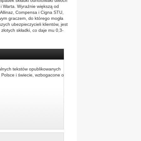
. Spadek składki odnotowało dwóch
 i Warta. Wyraźnie większą od
: Allinaz, Compensa i Cigna STU,
owym graczem, do którego mogła
ych ubezpieczycieli klientów, jest
złotych składki, co daje mu 0,3-
alnych tekstów opublikowanych
 Polsce i świecie, wzbogacone o