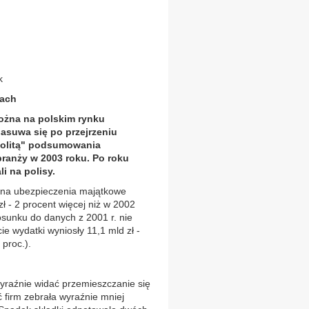
k
lach
ożna na polskim rynku
asuwa się po przejrzeniu
olitą" podsumowania
anży w 2003 roku. Po roku
i na polisy.
na ubezpieczenia majątkowe
ł - 2 procent więcej niż w 2002
sunku do danych z 2001 r. nie
ie wydatki wyniosły 11,1 mld zł -
 proc.).
raźnie widać przemieszczanie się
 firm zebrała wyraźnie mniej