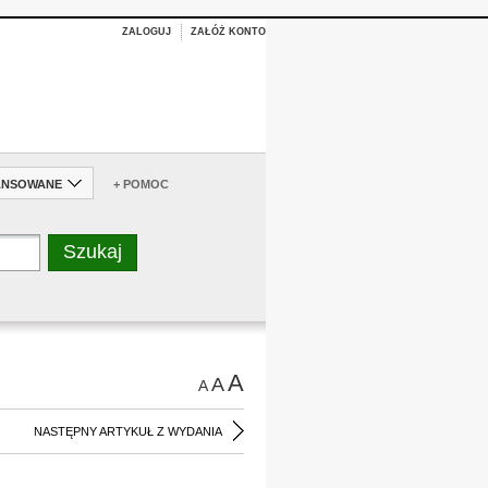
ZALOGUJ
ZAŁÓŻ KONTO
ANSOWANE
+ POMOC
A
A
A
NASTĘPNY ARTYKUŁ Z WYDANIA