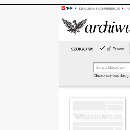
SZKOLENIA I KONFERENCJE
PO
Prawo
SZUKAJ W:
Chcesz uzyskać dostę