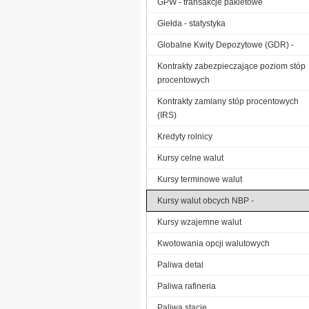
GPW - transakcje pakietowe
Giełda - statystyka
Globalne Kwity Depozytowe (GDR) -
Kontrakty zabezpieczające poziom stóp
procentowych
Kontrakty zamiany stóp procentowych
(IRS)
Kredyty rolnicy
Kursy celne walut
Kursy terminowe walut
Kursy walut obcych NBP -
Kursy wzajemne walut
Kwotowania opcji walutowych
Paliwa detal
Paliwa rafineria
Paliwa stacje