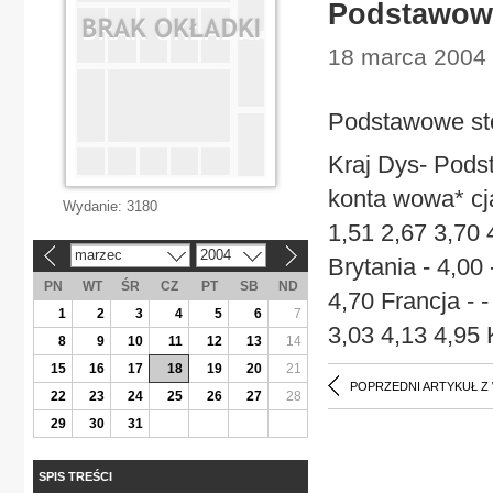
Podstawowe
18 marca 2004 
Podstawowe sto
Kraj Dys- Pod
konta wowa* cja* 
Wydanie:
3180
1,51 2,67 3,70 
marzec
2004
«
»
Brytania - 4,00
PN
WT
ŚR
CZ
PT
SB
ND
4,70 Francja - 
1
2
3
4
5
6
7
3,03 4,13 4,95 
8
9
10
11
12
13
14
15
16
17
18
19
20
21
POPRZEDNI ARTYKUŁ Z
22
23
24
25
26
27
28
29
30
31
SPIS TREŚCI