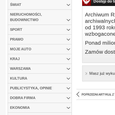
Dostęp do tr
ŚWIAT
Archiwum Rz
NIERUCHOMOŚCI,
BUDOWNICTWO
archiwalnyc
od 1993 roku
SPORT
wzbogacone
PRAWO
Ponad milio
MOJE AUTO
Zamów dostę
KRAJ
WARSZAWA
Masz już wyku
KULTURA
PUBLICYSTYKA, OPINIE
POPRZEDNI ARTYKUŁ Z
DOBRA FIRMA
EKONOMIA