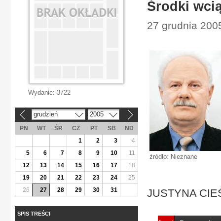
Środki wci
27 grudnia 2005
Wydanie:
3722
grudzień
2005
«
»
PN
WT
ŚR
CZ
PT
SB
ND
1
2
3
4
5
6
7
8
9
10
11
źródło: Nieznane
12
13
14
15
16
17
18
19
20
21
22
23
24
25
26
27
28
29
30
31
JUSTYNA CIEŚ
SPIS TREŚCI