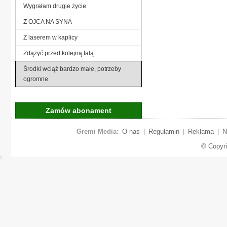
Wygrałam drugie życie
Z OJCA NA SYNA
Z laserem w kaplicy
Zdążyć przed kolejną falą
Środki wciąż bardzo małe, potrzeby
ogromne
Zamów abonament
Gremi Media:
O nas
|
Regulamin
|
Reklama
|
N
© Copyr