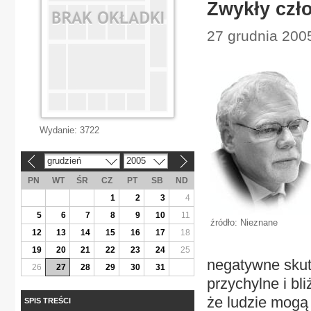
Zwykły czł
27 grudnia 2005
Wydanie:
3722
grudzień
2005
«
»
PN
WT
ŚR
CZ
PT
SB
ND
1
2
3
4
5
6
7
8
9
10
11
źródło: Nieznane
12
13
14
15
16
17
18
19
20
21
22
23
24
25
negatywne skutk
26
27
28
29
30
31
przychylne i bl
że ludzie mogą 
SPIS TREŚCI