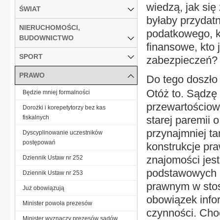
wiedzą, jak si
ŚWIAT
byłaby przydatn
NIERUCHOMOŚCI,
podatkowego, k
BUDOWNICTWO
finansowe, kto 
SPORT
zabezpieczeń?
PRAWO
Do tego doszło 
Otóż to. Sądzę 
Będzie mniej formalności
przewartościow
Dorożki i korepetytorzy bez kas
fiskalnych
starej paremii 
przynajmniej ta
Dyscyplinowanie uczestników
postępowań
konstrukcje pra
znajomości jest
Dziennik Ustaw nr 252
podstawowych p
Dziennik Ustaw nr 253
prawnym w stos
Już obowiązują
obowiązek info
Minister powoła prezesów
czynności. Cho
Minister wyznaczy prezesów sądów