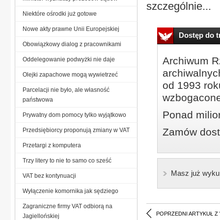
szczególnie...
Niektóre ośrodki już gotowe
Nowe akty prawne Unii Europejskiej
Dostęp do tr
Obowiązkowy dialog z pracownikami
Archiwum Rz
Oddelegowanie podwyżki nie daje
archiwalnyc
Olejki zapachowe mogą wywietrzeć
od 1993 roku
Parcelacji nie było, ale własność
wzbogacone
państwowa
Ponad milio
Prywatny dom pomocy tylko wyjątkowo
Zamów dostę
Przedsiębiorcy proponują zmiany w VAT
Przetargi z komputera
Trzy litery to nie to samo co sześć
Masz już wyku
VAT bez kontynuacji
Wyłączenie komornika jak sędziego
Zagraniczne firmy VAT odbiorą na
POPRZEDNI ARTYKUŁ Z
Jagiellońskiej