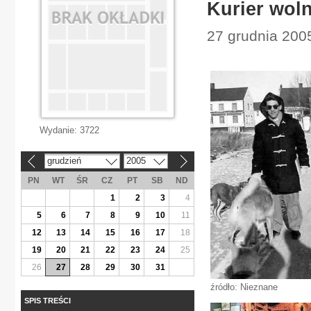
Kurier woln
27 grudnia 2005
Wydanie:
3722
grudzień
2005
«
»
PN
WT
ŚR
CZ
PT
SB
ND
1
2
3
4
5
6
7
8
9
10
11
12
13
14
15
16
17
18
19
20
21
22
23
24
25
26
27
28
29
30
31
źródło: Nieznane
SPIS TREŚCI