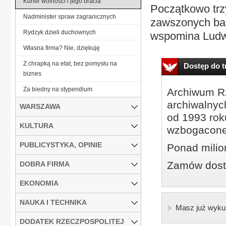
Kurier wolności i jego bracia
Początkowo trz
Nadminister spraw zagranicznych
zawszonych bar
Rydzyk dzieli duchownych
wspomina Ludwi
Własna firma? Nie, dziękuję
Z chrapką na etat, bez pomysłu na
Dostęp do tr
biznes
Za biedny na stypendium
Archiwum Rz
archiwalnyc
WARSZAWA
od 1993 roku
KULTURA
wzbogacone
PUBLICYSTYKA, OPINIE
Ponad milio
Zamów dostę
DOBRA FIRMA
EKONOMIA
NAUKA I TECHNIKA
Masz już wyku
DODATEK RZECZPOSPOLITEJ