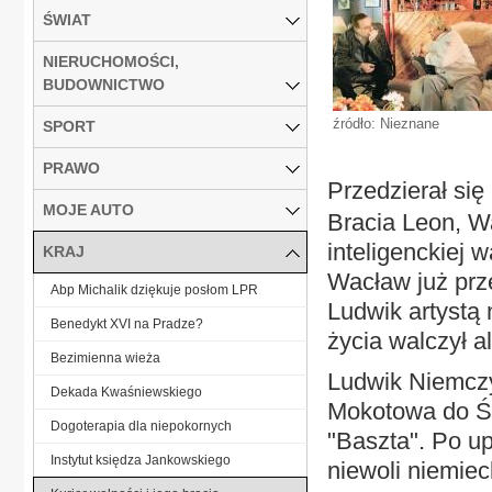
ŚWIAT
NIERUCHOMOŚCI,
BUDOWNICTWO
źródło: Nieznane
SPORT
PRAWO
Przedzierał się
MOJE AUTO
Bracia Leon, W
inteligenckiej 
KRAJ
Wacław już prz
Abp Michalik dziękuje posłom LPR
Ludwik artystą 
Benedykt XVI na Pradze?
życia walczył a
Bezimienna wieża
Ludwik Niemczy
Dekada Kwaśniewskiego
Mokotowa do Śr
Dogoterapia dla niepokornych
"Baszta". Po u
Instytut księdza Jankowskiego
niewoli niemieck