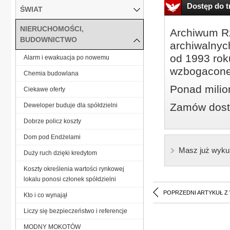
Dostęp do tr
ŚWIAT
NIERUCHOMOŚCI,
Archiwum Rz
BUDOWNICTWO
archiwalnyc
od 1993 roku
Alarm i ewakuacja po nowemu
wzbogacone
Chemia budowlana
Ponad milio
Ciekawe oferty
Zamów dostę
Deweloper buduje dla spółdzielni
Dobrze policz koszty
Dom pod Endżelami
Masz już wyku
Duży ruch dzięki kredytom
Koszty określenia wartości rynkowej
lokalu ponosi członek spółdzielni
POPRZEDNI ARTYKUŁ Z
Kto i co wynajął
Liczy się bezpieczeństwo i referencje
MODNY MOKOTÓW