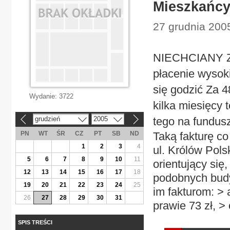
Mieszkańcy
27 grudnia 200
NIECHCIANY ZA
płacenie wysok
się godzić Za 
Wydanie:
3722
kilka miesięcy 
grudzień
2005
tego na fundus
«
»
PN
WT
ŚR
CZ
PT
SB
ND
Taką fakturę co
1
2
3
4
ul. Królów Pols
5
6
7
8
9
10
11
orientujący się
12
13
14
15
16
17
18
podobnych budy
19
20
21
22
23
24
25
im fakturom: > a
26
27
28
29
30
31
prawie 73 zł, > 
SPIS TREŚCI