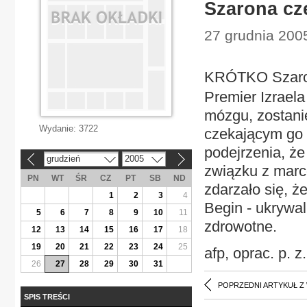
Szarona cz
27 grudnia 2005
KRÓTKO Szaron
Premier Izraela
mózgu, zostanie
Wydanie:
3722
czekającym go 
podejrzenia, że
grudzień
2005
«
»
związku z marc
PN
WT
ŚR
CZ
PT
SB
ND
zdarzało się, ż
1
2
3
4
Begin - ukrywa
5
6
7
8
9
10
11
zdrowotne.
12
13
14
15
16
17
18
19
20
21
22
23
24
25
afp, oprac. p. z.
26
27
28
29
30
31
POPRZEDNI ARTYKUŁ Z
SPIS TREŚCI