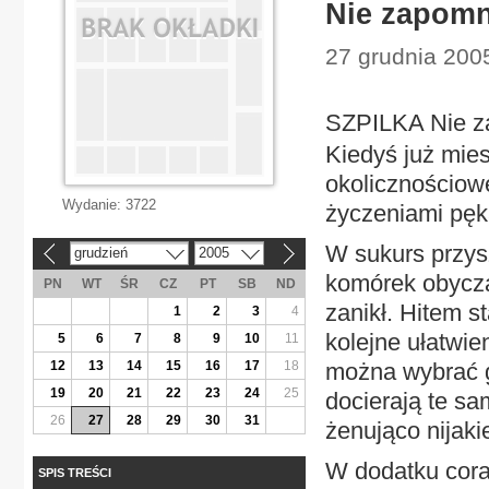
Nie zapomni
27 grudnia 2005
SZPILKA Nie za
Kiedyś już mie
okolicznościow
Wydanie:
3722
życzeniami pęk
W sukurs przysz
grudzień
2005
«
»
komórek obycza
PN
WT
ŚR
CZ
PT
SB
ND
zanikł. Hitem s
1
2
3
4
kolejne ułatwie
5
6
7
8
9
10
11
12
13
14
15
16
17
18
można wybrać g
19
20
21
22
23
24
25
docierają te sa
26
27
28
29
30
31
żenująco nijaki
W dodatku coraz
SPIS TREŚCI