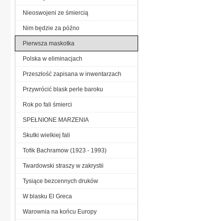
Nieoswojeni ze śmiercią
Nim będzie za późno
Pierwsza maskotka
Polska w eliminacjach
Przeszłość zapisana w inwentarzach
Przywrócić blask perle baroku
Rok po fali śmierci
SPEŁNIONE MARZENIA
Skutki wielkiej fali
Tofik Bachramow (1923 - 1993)
Twardowski straszy w zakrystii
Tysiące bezcennych druków
W blasku El Greca
Warownia na końcu Europy