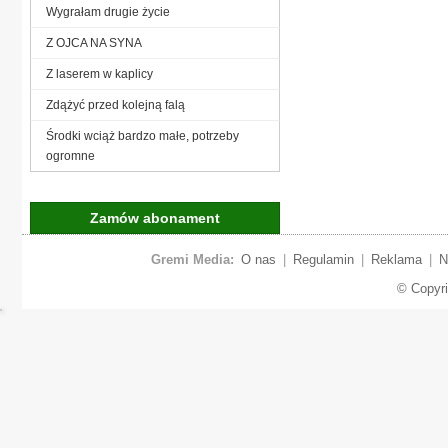
Wygrałam drugie życie
Z OJCA NA SYNA
Z laserem w kaplicy
Zdążyć przed kolejną falą
Środki wciąż bardzo małe, potrzeby
ogromne
Zamów abonament
Gremi Media:
O nas
|
Regulamin
|
Reklama
|
N
© Copyr