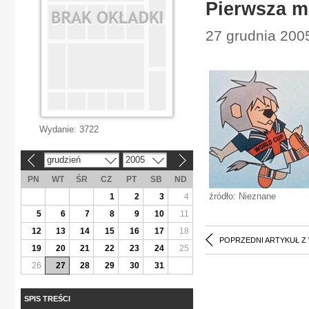
Pierwsza m
27 grudnia 2005
Wydanie:
3722
grudzień
2005
«
»
PN
WT
ŚR
CZ
PT
SB
ND
źródło: Nieznane
1
2
3
4
5
6
7
8
9
10
11
12
13
14
15
16
17
18
POPRZEDNI ARTYKUŁ Z
19
20
21
22
23
24
25
26
27
28
29
30
31
SPIS TREŚCI