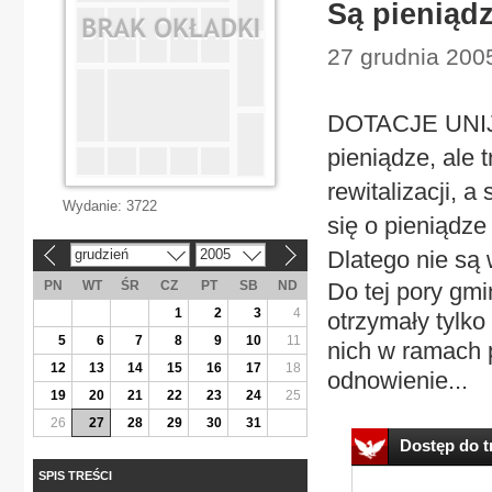
Są pieniądz
27 grudnia 200
DOTACJE UNIJN
pieniądze, ale 
rewitalizacji, 
Wydanie:
3722
się o pieniądze
grudzień
2005
Dlatego nie są 
«
»
PN
WT
ŚR
CZ
PT
SB
ND
Do tej pory gmi
1
2
3
4
otrzymały tylk
5
6
7
8
9
10
11
nich w ramach 
12
13
14
15
16
17
18
odnowienie...
19
20
21
22
23
24
25
26
27
28
29
30
31
Dostęp do tr
SPIS TREŚCI