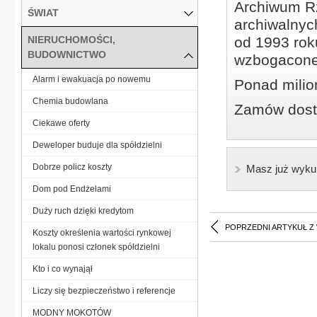
Archiwum Rz
ŚWIAT
archiwalnyc
NIERUCHOMOŚCI,
od 1993 roku
BUDOWNICTWO
wzbogacone
Alarm i ewakuacja po nowemu
Ponad milio
Chemia budowlana
Zamów dostę
Ciekawe oferty
Deweloper buduje dla spółdzielni
Dobrze policz koszty
Masz już wyku
Dom pod Endżelami
Duży ruch dzięki kredytom
POPRZEDNI ARTYKUŁ Z
Koszty określenia wartości rynkowej
lokalu ponosi członek spółdzielni
Kto i co wynajął
Liczy się bezpieczeństwo i referencje
MODNY MOKOTÓW