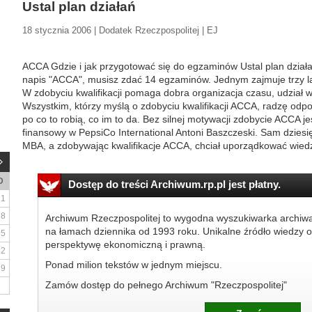
Ustal plan działań
18 stycznia 2006 | Dodatek Rzeczpospolitej | EJ
ACCA Gdzie i jak przygotować się do egzaminów Ustal plan dział
napis "ACCA", musisz zdać 14 egzaminów. Jednym zajmuje trzy la
W zdobyciu kwalifikacji pomaga dobra organizacja czasu, udział w 
Wszystkim, którzy myślą o zdobyciu kwalifikacji ACCA, radzę odpo
po co to robią, co im to da. Bez silnej motywacji zdobycie ACCA j
finansowy w PepsiCo International Antoni Baszczeski. Sam dziesię
MBA, a zdobywając kwalifikacje ACCA, chciał uporządkować wiedzę
D
Dostęp do treści Archiwum.rp.pl jest płatny.
1
8
Archiwum Rzeczpospolitej to wygodna wyszukiwarka archiw
na łamach dziennika od 1993 roku. Unikalne źródło wiedzy o
15
perspektywę ekonomiczną i prawną.
22
Ponad milion tekstów w jednym miejscu.
29
Zamów dostęp do pełnego Archiwum "Rzeczpospolitej"