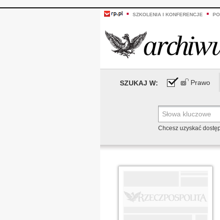
SZKOLENIA I KONFERENCJE
PO
Prawo
SZUKAJ W:
Chcesz uzyskać dostę