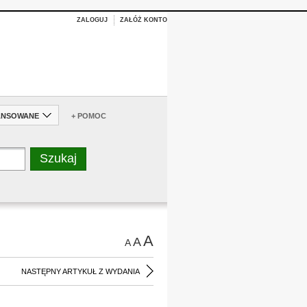
ZALOGUJ
ZAŁÓŻ KONTO
ANSOWANE
+ POMOC
A
A
A
NASTĘPNY ARTYKUŁ Z WYDANIA