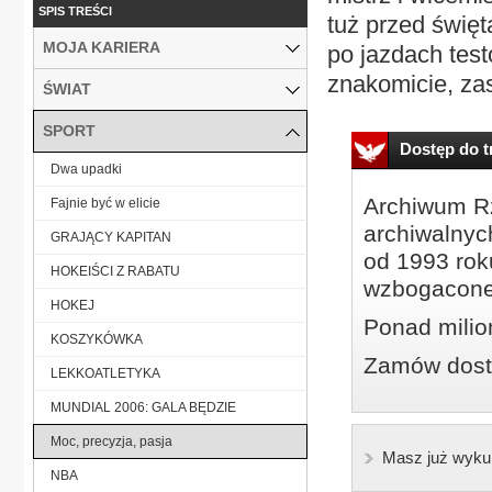
SPIS TREŚCI
tuż przed święt
MOJA KARIERA
po jazdach tes
znakomicie, zas
ŚWIAT
SPORT
Dostęp do tr
Dwa upadki
Archiwum Rz
Fajnie być w elicie
archiwalnyc
GRAJĄCY KAPITAN
od 1993 roku
HOKEIŚCI Z RABATU
wzbogacone
HOKEJ
Ponad milio
KOSZYKÓWKA
Zamów dostę
LEKKOATLETYKA
MUNDIAL 2006: GALA BĘDZIE
Moc, precyzja, pasja
Masz już wyku
NBA