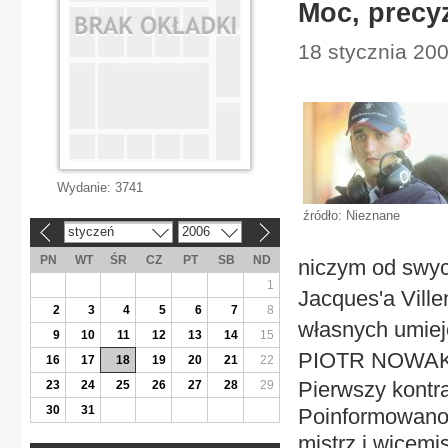
Moc, precyz
18 stycznia 200
Wydanie:
3741
źródło: Nieznane
styczeń
2006
«
»
PN
WT
ŚR
CZ
PT
SB
ND
niczym od swyc
1
Jacques'a Vill
2
3
4
5
6
7
8
własnych umieję
9
10
11
12
13
14
15
PIOTR NOWA
16
17
18
19
20
21
22
Pierwszy kontr
23
24
25
26
27
28
29
30
31
Poinformowano 
mistrz i wicemi