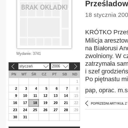
Prześladow
18 stycznia 200
KRÓTKO Prześl
Milicja areszt
na Białorusi An
Wydanie:
3741
zwolniony. W c
zatrzymała sam
styczeń
2006
«
»
i szef grodzień
PN
WT
ŚR
CZ
PT
SB
ND
Po piętnastu m
1
2
3
4
5
6
7
8
pap, oprac. m.s
9
10
11
12
13
14
15
16
17
18
19
20
21
22
POPRZEDNI ARTYKUŁ Z
23
24
25
26
27
28
29
30
31