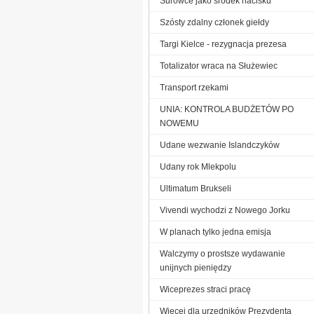
Surowce jako środek nacisku
Szósty zdalny członek giełdy
Targi Kielce - rezygnacja prezesa
Totalizator wraca na Służewiec
Transport rzekami
UNIA: KONTROLA BUDŻETÓW PO
NOWEMU
Udane wezwanie Islandczyków
Udany rok Mlekpolu
Ultimatum Brukseli
Vivendi wychodzi z Nowego Jorku
W planach tylko jedna emisja
Walczymy o prostsze wydawanie
unijnych pieniędzy
Wiceprezes straci pracę
Więcej dla urzędników Prezydenta