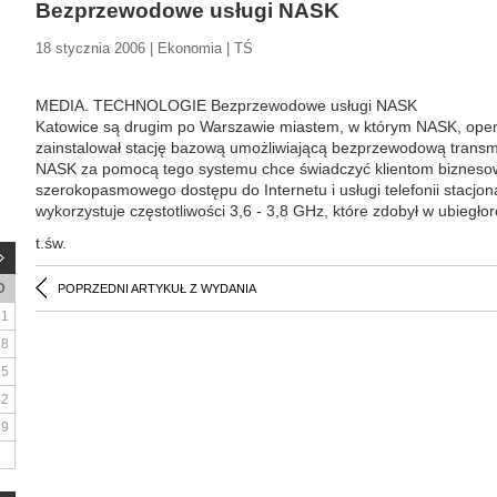
Bezprzewodowe usługi NASK
18 stycznia 2006 | Ekonomia | TŚ
MEDIA. TECHNOLOGIE Bezprzewodowe usługi NASK
Katowice są drugim po Warszawie miastem, w którym NASK, opera
zainstalował stację bazową umożliwiającą bezprzewodową transm
NASK za pomocą tego systemu chce świadczyć klientom biznesow
szerokopasmowego dostępu do Internetu i usługi telefonii stacjon
wykorzystuje częstotliwości 3,6 - 3,8 GHz, które zdobył w ubiegł
t.św.
D
POPRZEDNI ARTYKUŁ Z WYDANIA
1
8
15
22
29