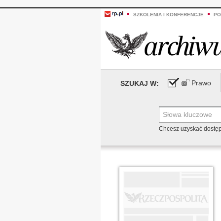
SZKOLENIA I KONFERENCJE
PO
Prawo
SZUKAJ W:
Chcesz uzyskać dostę