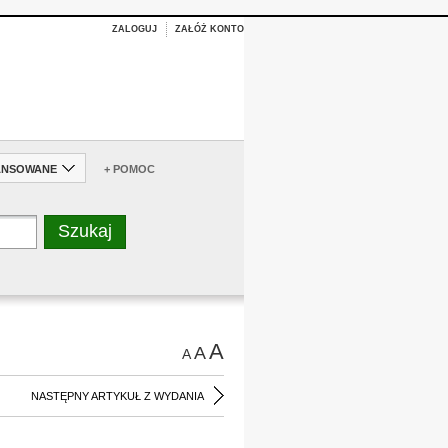
ZALOGUJ
ZAŁÓŻ KONTO
ANSOWANE
+ POMOC
A
A
A
NASTĘPNY ARTYKUŁ Z WYDANIA