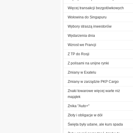
Więcej transakcji bezgotówkowych
Wołowina do Singapuru
Wybory straszą inwestorów
Wydarzenia dnia
Wzrost we Francji
Z TP do Rosji
Z polisami na unijne rynki
Zmiany w Exatelu
Zmiany w zarządzie PKP Cargo
Znaki towarowe więcej warte niż
majątek
Znika "Auto+"
Złoty i obligacje w dół
Święta były udane, ale kurs spada