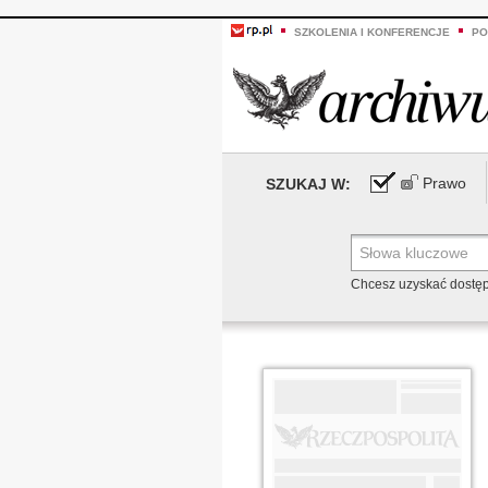
SZKOLENIA I KONFERENCJE
PO
Prawo
SZUKAJ W:
Chcesz uzyskać dostę