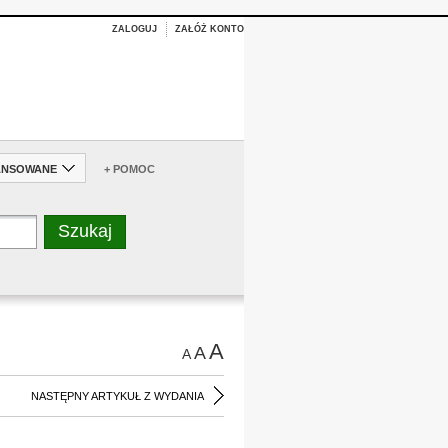
ZALOGUJ
ZAŁÓŻ KONTO
ANSOWANE
+ POMOC
A
A
A
NASTĘPNY ARTYKUŁ Z WYDANIA