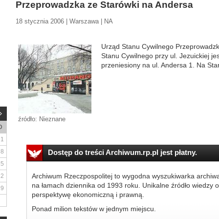
Przeprowadzka ze Starówki na Andersa
18 stycznia 2006 | Warszawa | NA
Urząd Stanu Cywilnego Przeprowadzk
Stanu Cywilnego przy ul. Jezuickiej j
przeniesiony na ul. Andersa 1. Na Sta
źródło: Nieznane
D
1
8
Dostęp do treści Archiwum.rp.pl jest płatny.
15
Archiwum Rzeczpospolitej to wygodna wyszukiwarka archiw
22
na łamach dziennika od 1993 roku. Unikalne źródło wiedzy o
29
perspektywę ekonomiczną i prawną.
Ponad milion tekstów w jednym miejscu.