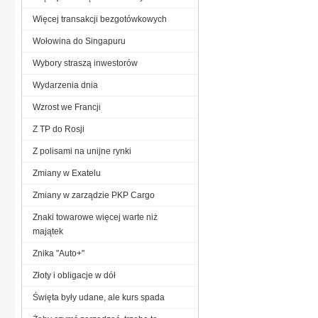
Więcej transakcji bezgotówkowych
Wołowina do Singapuru
Wybory straszą inwestorów
Wydarzenia dnia
Wzrost we Francji
Z TP do Rosji
Z polisami na unijne rynki
Zmiany w Exatelu
Zmiany w zarządzie PKP Cargo
Znaki towarowe więcej warte niż
majątek
Znika "Auto+"
Złoty i obligacje w dół
Święta były udane, ale kurs spada