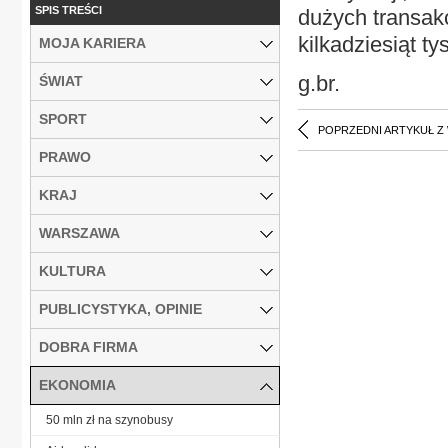
SPIS TREŚCI
dużych transakc
kilkadziesiąt ty
MOJA KARIERA
g.br.
ŚWIAT
SPORT
POPRZEDNI ARTYKUŁ Z
PRAWO
KRAJ
WARSZAWA
KULTURA
PUBLICYSTYKA, OPINIE
DOBRA FIRMA
EKONOMIA
50 mln zł na szynobusy