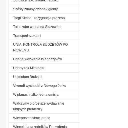
Surowce jako środek nacisku
Szósty zdalny członek giełdy
Targi Kielce - rezygnacja prezesa
Totalizator wraca na Służewiec
Transport rzekami
UNIA: KONTROLA BUDŻETÓW PO
NOWEMU
Udane wezwanie Islandczyków
Udany rok Mlekpolu
Ultimatum Brukseli
Vivendi wychodzi z Nowego Jorku
W planach tylko jedna emisja
Walczymy o prostsze wydawanie
unijnych pieniędzy
Wiceprezes straci pracę
Więcej dla urzędników Prezydenta