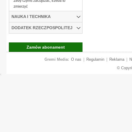
Żeby czymś zarządzać, trzeba to
zmierzyć
NAUKA I TECHNIKA
DODATEK RZECZPOSPOLITEJ
Zamów abonament
Gremi Media:
O nas
|
Regulamin
|
Reklama
|
N
© Copyr