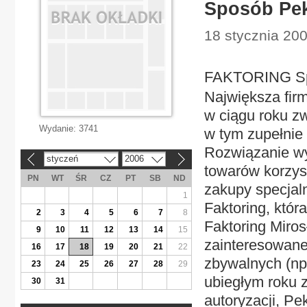
Sposób Pek
18 stycznia 20
FAKTORING Spo
Największa firm
w ciągu roku z
Wydanie:
3741
w tym zupełnie
Rozwiązanie wy
styczeń
2006
«
»
towarów korzys
PN
WT
ŚR
CZ
PT
SB
ND
zakupy specjal
1
Faktoring, któr
2
3
4
5
6
7
8
Faktoring Miros
9
10
11
12
13
14
15
zainteresowane
16
17
18
19
20
21
22
zbywalnych (np
23
24
25
26
27
28
29
ubiegłym roku z
30
31
autoryzacji, Pe