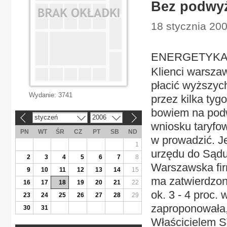
Bez podwy
18 stycznia 200
ENERGETYKA 
Klienci warsz
płacić wyższyc
Wydanie:
3741
przez kilka tyg
bowiem na pod
styczeń
2006
«
»
wniosku taryfow
PN
WT
ŚR
CZ
PT
SB
ND
w prowadzić. J
1
urzędu do Sądu
2
3
4
5
6
7
8
Warszawska fir
9
10
11
12
13
14
15
ma zatwierdzone
16
17
18
19
20
21
22
ok. 3 - 4 proc.
23
24
25
26
27
28
29
zaproponowała, 
30
31
Właścicielem 