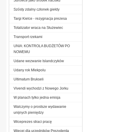
Surowce jako środek nacisku
Szósty zdalny członek giełdy
Targi Kielce - rezygnacja prezesa
Totalizator wraca na Służewiec
Transport rzekami
UNIA: KONTROLA BUDŻETÓW PO
NOWEMU
Udane wezwanie Islandczyków
Udany rok Mlekpolu
Ultimatum Brukseli
Vivendi wychodzi z Nowego Jorku
W planach tylko jedna emisja
Walczymy o prostsze wydawanie
unijnych pieniędzy
Wiceprezes straci pracę
Więcej dla urzędników Prezydenta