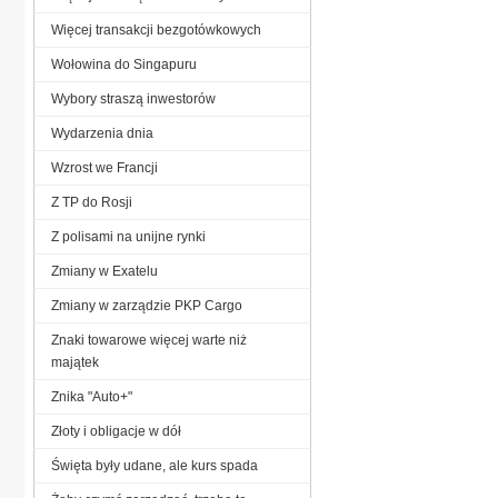
Więcej transakcji bezgotówkowych
Wołowina do Singapuru
Wybory straszą inwestorów
Wydarzenia dnia
Wzrost we Francji
Z TP do Rosji
Z polisami na unijne rynki
Zmiany w Exatelu
Zmiany w zarządzie PKP Cargo
Znaki towarowe więcej warte niż
majątek
Znika "Auto+"
Złoty i obligacje w dół
Święta były udane, ale kurs spada