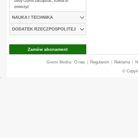
Żeby czymś zarządzać, trzeba to
zmierzyć
NAUKA I TECHNIKA
DODATEK RZECZPOSPOLITEJ
Zamów abonament
Gremi Media:
O nas
|
Regulamin
|
Reklama
|
N
© Copyr