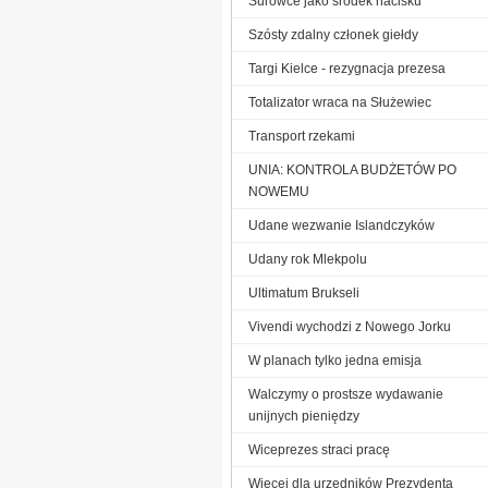
Surowce jako środek nacisku
Szósty zdalny członek giełdy
Targi Kielce - rezygnacja prezesa
Totalizator wraca na Służewiec
Transport rzekami
UNIA: KONTROLA BUDŻETÓW PO
NOWEMU
Udane wezwanie Islandczyków
Udany rok Mlekpolu
Ultimatum Brukseli
Vivendi wychodzi z Nowego Jorku
W planach tylko jedna emisja
Walczymy o prostsze wydawanie
unijnych pieniędzy
Wiceprezes straci pracę
Więcej dla urzędników Prezydenta