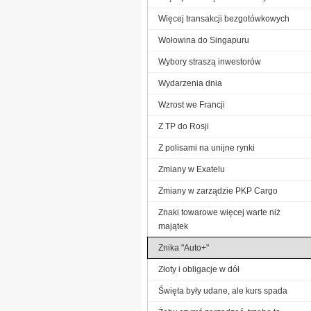
Więcej transakcji bezgotówkowych
Wołowina do Singapuru
Wybory straszą inwestorów
Wydarzenia dnia
Wzrost we Francji
Z TP do Rosji
Z polisami na unijne rynki
Zmiany w Exatelu
Zmiany w zarządzie PKP Cargo
Znaki towarowe więcej warte niż
majątek
Znika "Auto+"
Złoty i obligacje w dół
Święta były udane, ale kurs spada