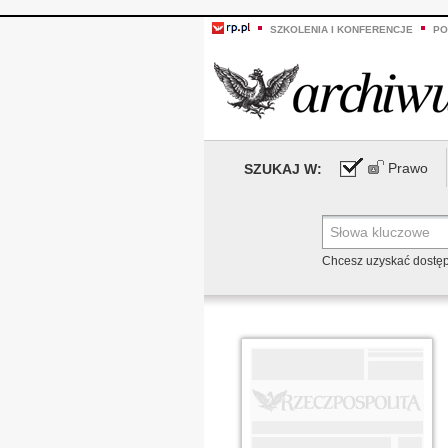
SZKOLENIA I KONFERENCJE
PO
Prawo
SZUKAJ W:
Chcesz uzyskać dostę