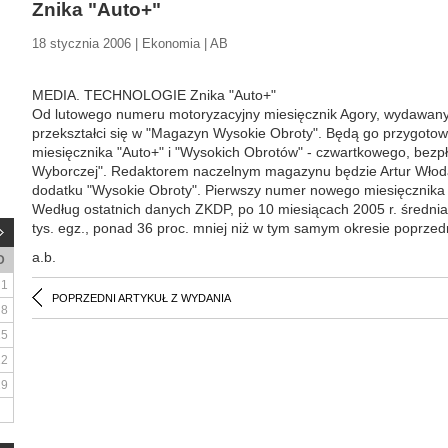
Znika "Auto+"
18 stycznia 2006 | Ekonomia | AB
MEDIA. TECHNOLOGIE Znika "Auto+"
Od lutowego numeru motoryzacyjny miesięcznik Agory, wydawany o
przekształci się w "Magazyn Wysokie Obroty". Będą go przygoto
miesięcznika "Auto+" i "Wysokich Obrotów" - czwartkowego, bezp
Wyborczej". Redaktorem naczelnym magazynu będzie Artur Włoda
dodatku "Wysokie Obroty". Pierwszy numer nowego miesięcznika u
Według ostatnich danych ZKDP, po 10 miesiącach 2005 r. średnia
tys. egz., ponad 36 proc. mniej niż w tym samym okresie poprzed
a.b.
D
1
POPRZEDNI ARTYKUŁ Z WYDANIA
8
15
22
29