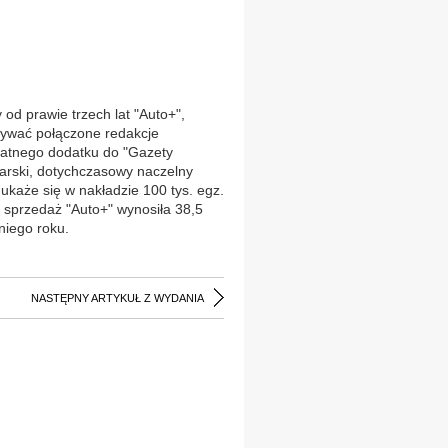
d prawie trzech lat "Auto+",
wywać połączone redakcje
łatnego dodatku do "Gazety
rski, dotychczasowy naczelny
każe się w nakładzie 100 tys. egz.
 sprzedaż "Auto+" wynosiła 38,5
niego roku.
NASTĘPNY ARTYKUŁ Z WYDANIA