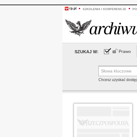
SZKOLENIA I KONFERENCJE
PO
Prawo
SZUKAJ W:
Chcesz uzyskać dostę