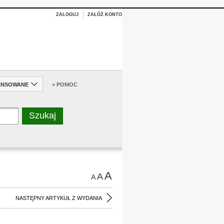
ZALOGUJ
ZAŁÓŻ KONTO
ANSOWANE
+ POMOC
A
A
A
NASTĘPNY ARTYKUŁ Z WYDANIA