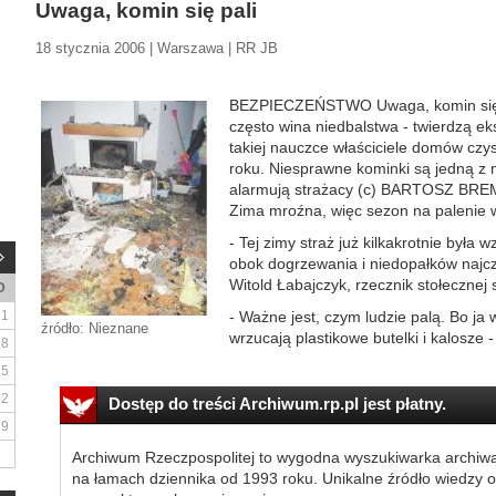
Uwaga, komin się pali
18 stycznia 2006 | Warszawa | RR JB
BEZPIECZEŃSTWO Uwaga, komin się p
często wina niedbalstwa - twierdzą ek
takiej nauczce właściciele domów cz
roku. Niesprawne kominki są jedną z 
alarmują strażacy (c) BARTOSZ BR
Zima mroźna, więc sezon na palenie 
- Tej zimy straż już kilkakrotnie była
obok dogrzewania i niedopałków najc
Witold Łabajczyk, rzecznik stołecznej 
D
1
- Ważne jest, czym ludzie palą. Bo ja
źródło: Nieznane
wrzucają plastikowe butelki i kalosze -
8
15
22
Dostęp do treści Archiwum.rp.pl jest płatny.
29
Archiwum Rzeczpospolitej to wygodna wyszukiwarka archiw
na łamach dziennika od 1993 roku. Unikalne źródło wiedzy o