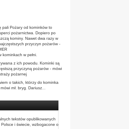
ali Pożary od kominków to
sperci pożarnictwa. Dopiero po
yszczą kominy. Nawet dwa razy w
najczęstszych przyczyn pożarów -
EMER
w kominkach w pełni.
 wzywana z ich powodu. Kominki są
zęstszą przyczyną pożarów - mówi
straży pożarnej
 wiem o takich, którzy do kominka
 mówi mł. bryg. Dariusz...
alnych tekstów opublikowanych
 Polsce i świecie, wzbogacone o