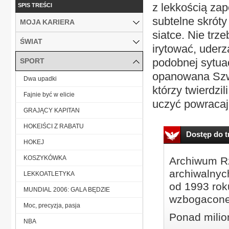
z lekkością zap
SPIS TREŚCI
subtelne skróty
MOJA KARIERA
siatce. Nie trz
ŚWIAT
irytować, uderza
podobnej sytuac
SPORT
opanowana Szwa
Dwa upadki
którzy twierdzi
Fajnie być w elicie
uczyć powracaj
GRAJĄCY KAPITAN
HOKEIŚCI Z RABATU
Dostęp do tr
HOKEJ
KOSZYKÓWKA
Archiwum Rz
archiwalnyc
LEKKOATLETYKA
od 1993 roku
MUNDIAL 2006: GALA BĘDZIE
wzbogacone
Moc, precyzja, pasja
Ponad milio
NBA