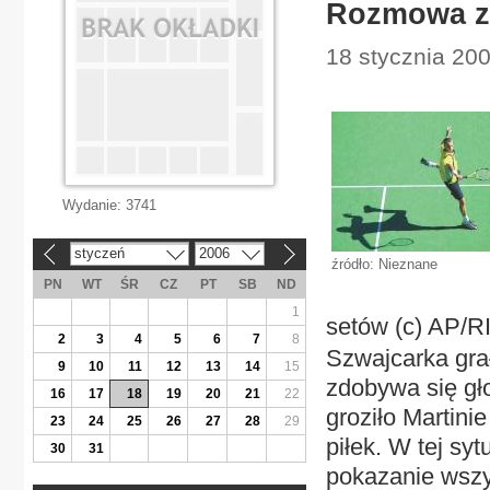
Rozmowa z 
18 stycznia 200
Wydanie:
3741
styczeń
2006
«
»
źródło: Nieznane
PN
WT
ŚR
CZ
PT
SB
ND
1
setów (c) AP
2
3
4
5
6
7
8
Szwajcarka grał
9
10
11
12
13
14
15
zdobywa się gło
16
17
18
19
20
21
22
groziło Martini
23
24
25
26
27
28
29
piłek. W tej sy
30
31
pokazanie wszys