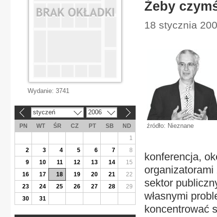
Żeby czymś
18 stycznia 20
Wydanie:
3741
styczeń
2006
«
»
źródło: Nieznane
PN
WT
ŚR
CZ
PT
SB
ND
1
2
3
4
5
6
7
8
konferencja, ok
9
10
11
12
13
14
15
organizatorami 
16
17
18
19
20
21
22
sektor publicz
23
24
25
26
27
28
29
własnymi probl
30
31
koncentrować si