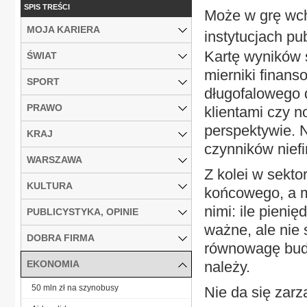
SPIS TREŚCI
Może w grę wch
MOJA KARIERA
instytucjach p
Kartę wyników 
ŚWIAT
mierniki finans
SPORT
długofalowego d
PRAWO
klientami czy n
perspektywie. 
KRAJ
czynników nief
WARSZAWA
Z kolei w sekto
KULTURA
końcowego, a mi
nimi: ile pieni
PUBLICYSTYKA, OPINIE
ważne, ale nie 
DOBRA FIRMA
równowagę budże
EKONOMIA
należy.
50 mln zł na szynobusy
Nie da się zar