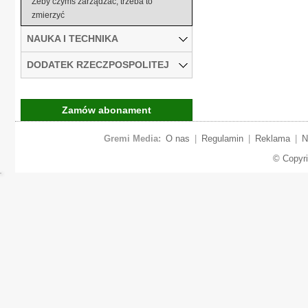
Żeby czymś zarządzać, trzeba to
zmierzyć
NAUKA I TECHNIKA
DODATEK RZECZPOSPOLITEJ
Zamów abonament
Gremi Media:
O nas
|
Regulamin
|
Reklama
|
N
© Copyr