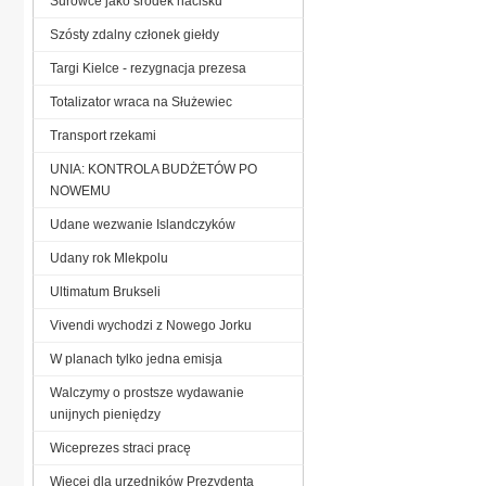
Surowce jako środek nacisku
Szósty zdalny członek giełdy
Targi Kielce - rezygnacja prezesa
Totalizator wraca na Służewiec
Transport rzekami
UNIA: KONTROLA BUDŻETÓW PO
NOWEMU
Udane wezwanie Islandczyków
Udany rok Mlekpolu
Ultimatum Brukseli
Vivendi wychodzi z Nowego Jorku
W planach tylko jedna emisja
Walczymy o prostsze wydawanie
unijnych pieniędzy
Wiceprezes straci pracę
Więcej dla urzędników Prezydenta