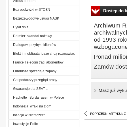
Airbus liderem
Bez podwyżki w STOEN
Dostęp do tr
Bezprzewodowe usługi NASK
Archiwum Rz
Cytat dnia
archiwalnyc
Daimler: skandal naftowy
od 1993 roku
Dialogowi przybyło klientów
wzbogacone
Elektrim: obligatariusze chcą rozmawiać
Ponad milio
France Télécom traci abonentów
Zamów dostę
Fundusze sprzedają zapasy
Gospodarczy przegląd prasy
Gwarancje dla SEAT-a
Masz już wyku
Hachette i Burda razem w Polsce
Indonezja: wraki na złom
POPRZEDNI ARTYKUŁ Z
Inflacja w Niemczech
Inwestycje Polic