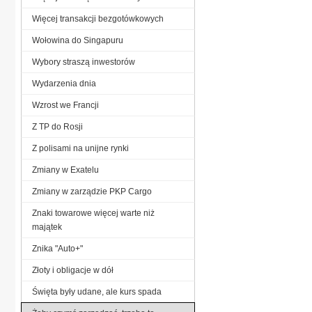
Więcej transakcji bezgotówkowych
Wołowina do Singapuru
Wybory straszą inwestorów
Wydarzenia dnia
Wzrost we Francji
Z TP do Rosji
Z polisami na unijne rynki
Zmiany w Exatelu
Zmiany w zarządzie PKP Cargo
Znaki towarowe więcej warte niż
majątek
Znika "Auto+"
Złoty i obligacje w dół
Święta były udane, ale kurs spada