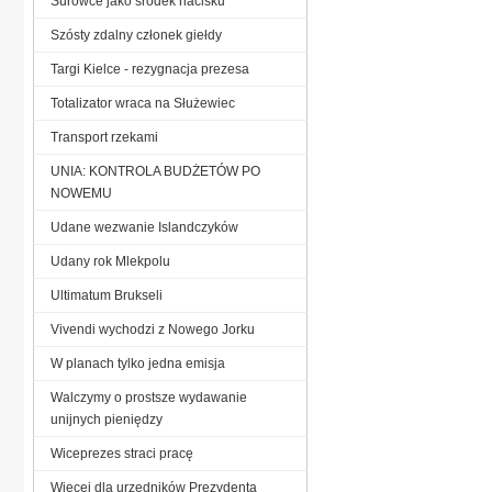
Surowce jako środek nacisku
Szósty zdalny członek giełdy
Targi Kielce - rezygnacja prezesa
Totalizator wraca na Służewiec
Transport rzekami
UNIA: KONTROLA BUDŻETÓW PO
NOWEMU
Udane wezwanie Islandczyków
Udany rok Mlekpolu
Ultimatum Brukseli
Vivendi wychodzi z Nowego Jorku
W planach tylko jedna emisja
Walczymy o prostsze wydawanie
unijnych pieniędzy
Wiceprezes straci pracę
Więcej dla urzędników Prezydenta