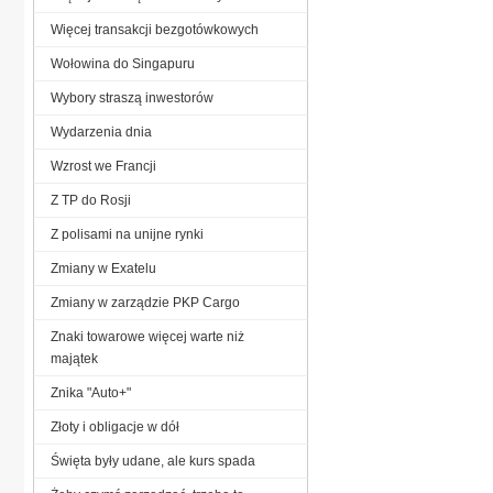
Więcej transakcji bezgotówkowych
Wołowina do Singapuru
Wybory straszą inwestorów
Wydarzenia dnia
Wzrost we Francji
Z TP do Rosji
Z polisami na unijne rynki
Zmiany w Exatelu
Zmiany w zarządzie PKP Cargo
Znaki towarowe więcej warte niż
majątek
Znika "Auto+"
Złoty i obligacje w dół
Święta były udane, ale kurs spada