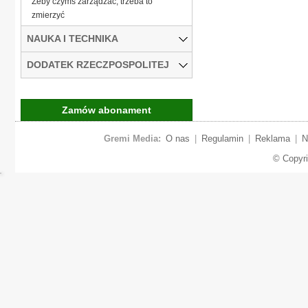
Żeby czymś zarządzać, trzeba to
zmierzyć
NAUKA I TECHNIKA
DODATEK RZECZPOSPOLITEJ
Zamów abonament
Gremi Media:
O nas
|
Regulamin
|
Reklama
|
N
© Copyr