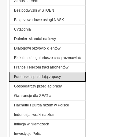
Airbus liderem
Bez podwyżki w STOEN
Bezprzewodowe usługi NASK
Cytat dnia
Daimler: skandal naftowy
Dialogowi przybyło klientów
Elektrim: obligatariusze chcą rozmawiać
France Télécom traci abonentów
Fundusze sprzedają zapasy
Gospodarczy przegląd prasy
Gwarancje dla SEAT-a
Hachette i Burda razem w Polsce
Indonezja: wraki na złom
Inflacja w Niemczech
Inwestycje Polic