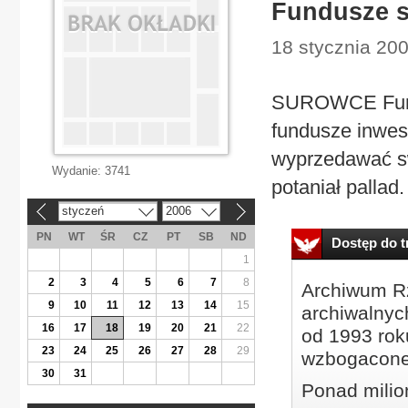
Fundusze s
18 stycznia 20
SUROWCE Fundu
fundusze inwes
wyprzedawać sw
Wydanie:
3741
potaniał pallad.
styczeń
2006
«
»
PN
WT
ŚR
CZ
PT
SB
ND
Dostęp do tr
1
2
3
4
5
6
7
8
Archiwum Rz
9
10
11
12
13
14
15
archiwalnyc
16
17
18
19
20
21
22
od 1993 roku
23
24
25
26
27
28
29
wzbogacone
30
31
Ponad milio