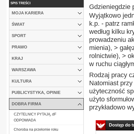
SPIS TREŚCI
Gdzieniegdzie 
MOJA KARIERA
Wyjątkowo jedna
k.p. - patrz ra
ŚWIAT
według kilku kry
SPORT
prowadzeniu akc
mienia), > gałęz
PRAWO
rolnictwie), > o
KRAJ
w ruchu ciągły
WARSZAWA
Rodzaj pracy cz
KULTURA
Natomiast przy
użyteczność sp
PUBLICYSTYKA, OPINIE
użyto sformuło
DOBRA FIRMA
przykładowo wym
CZYTELNICY PYTAJĄ, dF
ODPOWIADA
Dostęp do tr
Choroba na przełomie roku