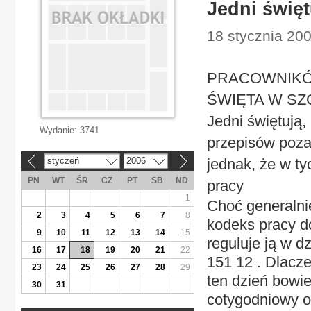
Jedni święt
18 stycznia 200
PRACOWNIKÓW
ŚWIĘTA W S
Jedni świętują, 
Wydanie:
3741
przepisów poza
styczeń
2006
jednak, że w t
«
»
PN
WT
ŚR
CZ
PT
SB
ND
pracy
1
Choć generalnie
2
3
4
5
6
7
8
kodeks pracy d
9
10
11
12
13
14
15
reguluje ją w dz
16
17
18
19
20
21
22
151 12 . Dlacz
23
24
25
26
27
28
29
ten dzień bow
30
31
cotygodniowy od