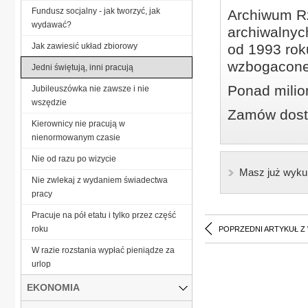
Fundusz socjalny - jak tworzyć, jak
Archiwum Rz
wydawać?
archiwalnyc
Jak zawiesić układ zbiorowy
od 1993 roku
wzbogacone
Jedni świętują, inni pracują
Ponad milio
Jubileuszówka nie zawsze i nie
wszędzie
Zamów dostę
Kierownicy nie pracują w
nienormowanym czasie
Nie od razu po wizycie
Masz już wyku
Nie zwlekaj z wydaniem świadectwa
pracy
Pracuje na pół etatu i tylko przez część
roku
POPRZEDNI ARTYKUŁ Z
W razie rozstania wypłać pieniądze za
urlop
EKONOMIA