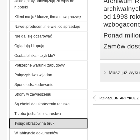
Archiwum Rz
Jakie opłaty obowiązują za wpis do
hipoteki
archiwalnyc
od 1993 roku
Klient ma już klucze, firma nową nazwę
wzbogacone
Nawet producent nie wie, co sprzedaje
Ponad milio
Nie daj się oczarować
Zamów dostę
Oglądają i kupują
Osoba bliska - czyli kto?
Potrzebne warunki zabudowy
Masz już wyku
Połączyć dwa w jedno
Spór o odszkodowanie
Strony w zawieszeniu
POPRZEDNI ARTYKUŁ Z
Są chętni do ukończenia ratusza
Trzeba jechać do starostwa
Tysiąc obrazów na bruk
W labiryncie dokumentów