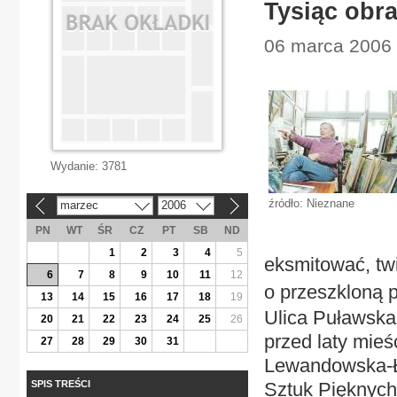
Tysiąc obr
06 marca 2006 
Wydanie:
3781
źródło: Nieznane
marzec
2006
«
»
PN
WT
ŚR
CZ
PT
SB
ND
1
2
3
4
5
eksmitować, twi
6
7
8
9
10
11
12
o przeszkloną 
13
14
15
16
17
18
19
Ulica Puławska 
20
21
22
23
24
25
26
przed laty mie
27
28
29
30
31
Lewandowska-Ł
SPIS TREŚCI
Sztuk Pięknych,