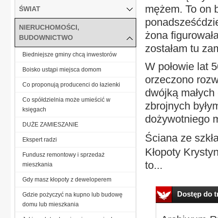
mężem. To on 
ŚWIAT
ponadsześćdzie
NIERUCHOMOŚCI,
żona figurował
BUDOWNICTWO
zostałam tu za
Biedniejsze gminy chcą inwestorów
W połowie lat 5
Boisko ustąpi miejsca domom
orzeczono rozw
Co proponują producenci do łazienki
dwójką małych 
Co spółdzielnia może umieścić w
zbrojnych były
księgach
dożywotniego m
DUŻE ZAMIESZANIE
Ściana ze szkł
Ekspert radzi
Kłopoty Krystyn
Fundusz remontowy i sprzedaż
to...
mieszkania
Gdy masz kłopoty z deweloperem
Dostęp do tr
Gdzie pożyczyć na kupno lub budowę
domu lub mieszkania