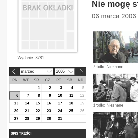
Nie mogę s
06 marca 2006 |
Wydanie:
3781
źródło: Nieznane
marzec
2006
«
»
PN
WT
ŚR
CZ
PT
SB
ND
1
2
3
4
5
6
7
8
9
10
11
12
13
14
15
16
17
18
19
źródło: Nieznane
20
21
22
23
24
25
26
27
28
29
30
31
SPIS TREŚCI