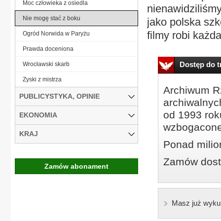
Moc człowieka z osiedla
nienawidziliśm
Nie mogę stać z boku
jako polska szk
filmy robi każda
Ogród Norwida w Paryżu
Prawda doceniona
Dostęp do tr
Wrocławski skarb
Zyski z mistrza
Archiwum Rz
PUBLICYSTYKA, OPINIE
archiwalnyc
od 1993 roku
EKONOMIA
wzbogacone
KRAJ
Ponad milio
Zamów dostę
Zamów abonament
Masz już wyku