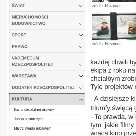
ŚWIAT
źródło: Nieznane
NIERUCHOMOŚCI,
BUDOWNICTWO
SPORT
źródło: Nieznane
PRAWO
VADEMECUM
każdej chwili 
RZECZPOSPOLITEJ
ekipa z roku na
WARSZAWA
chciałbym zrobi
Tyle projektów
DODATEK RZECZPOSPOLITEJ
- A dzisiejsze 
KULTURA
triumfy święcą
Iluzja absolutnej prawdy
- To prawda, w
Jasna strona życia
tym, jakie film
Mistrz Wajda jubilatem
wraca kino prz