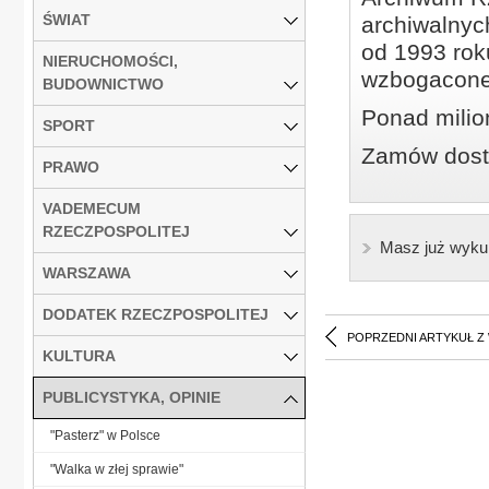
ŚWIAT
archiwalnyc
od 1993 roku
NIERUCHOMOŚCI,
wzbogacone
BUDOWNICTWO
Ponad milio
SPORT
Zamów dostę
PRAWO
VADEMECUM
RZECZPOSPOLITEJ
Masz już wyku
WARSZAWA
DODATEK RZECZPOSPOLITEJ
POPRZEDNI ARTYKUŁ Z
KULTURA
PUBLICYSTYKA, OPINIE
"Pasterz" w Polsce
"Walka w złej sprawie"