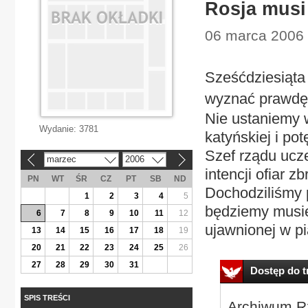
Rosja musi
06 marca 2006 |
Sześćdziesiąta 
wyznać prawdę 
Nie ustaniemy 
Wydanie:
3781
katyńskiej i po
Szef rządu ucz
marzec
2006
«
»
intencji ofiar z
PN
WT
ŚR
CZ
PT
SB
ND
Dochodziliśmy p
1
2
3
4
5
będziemy musiel
6
7
8
9
10
11
12
ujawnionej w pi
13
14
15
16
17
18
19
20
21
22
23
24
25
26
27
28
29
30
31
Dostęp do tr
SPIS TREŚCI
Archiwum Rz