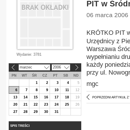
PIT w Śród
06 marca 2006 
KRÓTKO PIT w
Urzędnicy z Pi
Warszawa Śród
Wydanie:
3781
wypełnianiu d
każdy poniedzia
marzec
2006
«
»
przy ul. Nowogr
PN
WT
ŚR
CZ
PT
SB
ND
mgc
1
2
3
4
5
6
7
8
9
10
11
12
13
14
15
16
17
18
19
POPRZEDNI ARTYKUŁ Z
20
21
22
23
24
25
26
27
28
29
30
31
SPIS TREŚCI