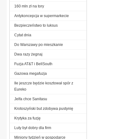
160 mln zł na tory
Antykoncepcja w supermarkecie
Bezpieczeństwo to luksus
Cytat dnia
Do Warszawy po mieszkanie
Dwa razy żegnaj
Fuzja AT&T i BellSouth
Gazowa megafuzja
Ile jeszcze będzie kosztował spór z
Eureko
Jelfa chce Sanitasu
Krotoszyński but zdobywa pustynię
Krytyka za fuzję
Luty był dobry dla firm
Miniony tydzień w gospodarce