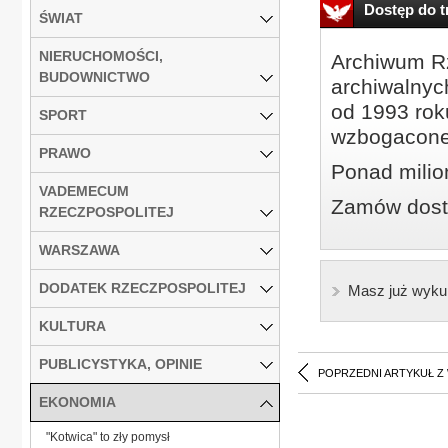
Dostęp do tr
ŚWIAT
NIERUCHOMOŚCI,
Archiwum Rz
BUDOWNICTWO
archiwalnyc
od 1993 roku
SPORT
wzbogacone
PRAWO
Ponad milio
VADEMECUM
Zamów dostę
RZECZPOSPOLITEJ
WARSZAWA
DODATEK RZECZPOSPOLITEJ
Masz już wyku
KULTURA
PUBLICYSTYKA, OPINIE
POPRZEDNI ARTYKUŁ Z
EKONOMIA
"Kotwica" to zły pomysł