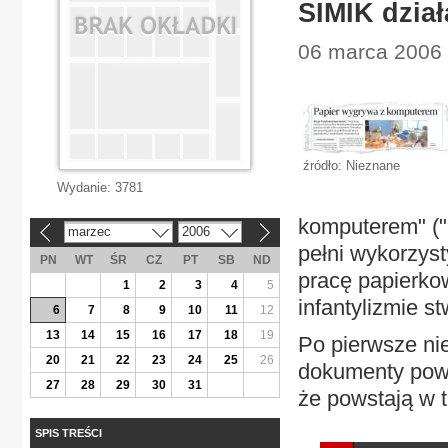
SIMIK dział
06 marca 2006 
źródło: Nieznane
Wydanie:
3781
komputerem" ("R
marzec
2006
«
»
pełni wykorzys
PN
WT
ŚR
CZ
PT
SB
ND
pracę papierkow
1
2
3
4
5
infantylizmie s
6
7
8
9
10
11
12
13
14
15
16
17
18
19
Po pierwsze nie
20
21
22
23
24
25
26
dokumenty powst
27
28
29
30
31
że powstają w t
SPIS TREŚCI