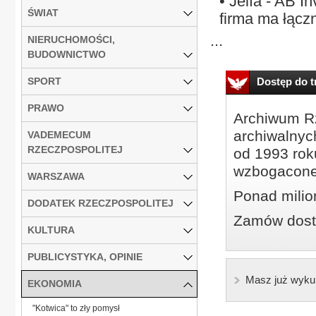
• Jelfa - AB I
ŚWIAT
firma ma łączni
...
NIERUCHOMOŚCI,
BUDOWNICTWO
SPORT
Dostęp do tr
PRAWO
Archiwum Rz
archiwalnyc
VADEMECUM
RZECZPOSPOLITEJ
od 1993 roku
wzbogacone
WARSZAWA
Ponad milio
DODATEK RZECZPOSPOLITEJ
Zamów dostę
KULTURA
PUBLICYSTYKA, OPINIE
Masz już wyku
EKONOMIA
"Kotwica" to zły pomysł