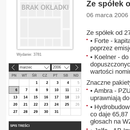
Ze spółek 
06 marca 2006 
Ze spółek od 2
• Forte - kapi
poprzez emisję 
Wydanie:
3781
• Koelner - d
dopuszczonych 
marzec
2006
«
»
wartości nomin
PN
WT
ŚR
CZ
PT
SB
ND
Znaczne pakiety
1
2
3
4
5
• Ambra - PZU
6
7
8
9
10
11
12
uprawniają d
13
14
15
16
17
18
19
20
21
22
23
24
25
26
• Hydrobudowa 
27
28
29
30
31
co daje 65,87
głosach na W
SPIS TREŚCI