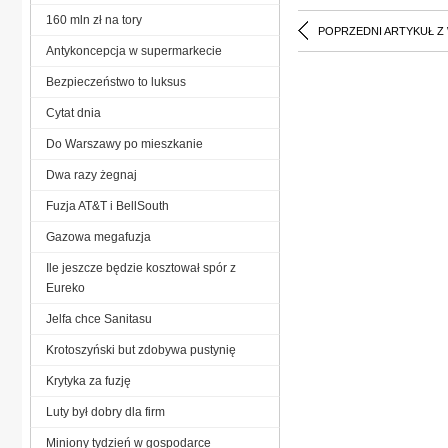
160 mln zł na tory
POPRZEDNI ARTYKUŁ Z
Antykoncepcja w supermarkecie
Bezpieczeństwo to luksus
Cytat dnia
Do Warszawy po mieszkanie
Dwa razy żegnaj
Fuzja AT&T i BellSouth
Gazowa megafuzja
Ile jeszcze będzie kosztował spór z
Eureko
Jelfa chce Sanitasu
Krotoszyński but zdobywa pustynię
Krytyka za fuzję
Luty był dobry dla firm
Miniony tydzień w gospodarce