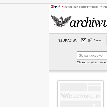
SZKOLENIA I KONFERENCJE
PO
Prawo
SZUKAJ W:
Chcesz uzyskać dostę