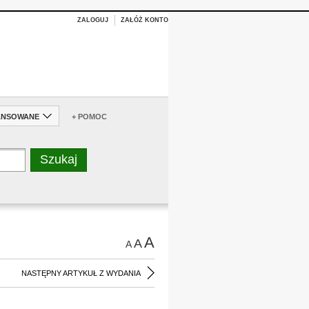
ZALOGUJ
ZAŁÓŻ KONTO
ANSOWANE
+ POMOC
A
A
A
NASTĘPNY ARTYKUŁ Z WYDANIA