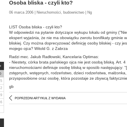
Osoba bliska - czyli kto?
06 marca 2006 | Nieruchomości, budownictwo | Ng
LIST Osoba bliska - czyli kto?
W odpowiedzi na pytanie dotyczące wykupu lokalu od gminy ("Nie
ekspert wyjaśnia, że nie ma obowiązku zwrotu bonifikaty gminie w
bliskiej. Czy można doprecyzować definicję osoby bliskiej - czy je
mojego ojca? Witold G. z Zabrza
Radzi mec. Jakub Radłowski, Kancelaria Optimas:
- Niestety, córka brata pańskiego ojca nie jest osobą bliską. Art.
nieruchomościami definiuje osobę bliską w sposób następujący: "[.
zstępnych, wstępnych, rodzeństwo, dzieci rodzeństwa, małżonka,
D
przysposobione oraz osobę, która pozostaje ze zbywcą faktyczni
5
gb
12
19
POPRZEDNI ARTYKUŁ Z WYDANIA
26