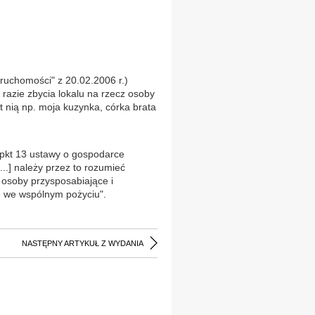
ruchomości" z 20.02.2006 r.)
 razie zbycia lokalu na rzecz osoby
st nią np. moja kuzynka, córka brata
 4 pkt 13 ustawy o gospodarce
..] należy przez to rozumieć
 osoby przysposabiające i
e we wspólnym pożyciu".
NASTĘPNY ARTYKUŁ Z WYDANIA