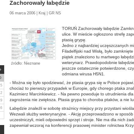
Zachorowały łabędzie
06 marca 2006 | Kraj | GR NS
TORUŃ Zachorowały łabędzie Zamknięt
ulice. W mieście ogłoszono strefę zap
ptasią grypę.
Jedno z najbardziej uczęszczanych mi
Filadelfijski nad Wisłą, było zamknięt
piątek znaleziono tu martwego łabędzia
weterynarz. Prawdopodobnie łabędzie p
źródło: Nieznane
jeszcze ostatecznie potwierdzone, czy
odmiana wirusa H5N1.
D
- Można się było spodziewać, że ptasia grypa się w Polsce pojawi.
5
chociaż to pierwszy przypadek w Europie, gdy chorego ptaka znal
12
Kazimierz Marcinkiewicz. - Na pewno powoduje to utrudnienia dl
zagrożenia nie zwiększa. Ptasia grypa to choroba ptaków, a nie lu
19
26
Łabędzie znaleźli w sobotę strażnicy miejscy przy przystani wioś
Wezwali służby weterynaryjne. - Akcję przeprowadzono w sposób pr
uczestniczyli, mieli odpowiedni sprzęt i stroje. Nie ma dla nich ż
zapewniał wczoraj na konferencji prasowej minister rolnictwa Krzysz