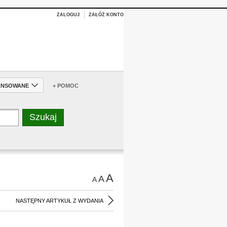
ZALOGUJ
ZAŁÓŻ KONTO
ANSOWANE
+ POMOC
A
A
A
NASTĘPNY ARTYKUŁ Z WYDANIA