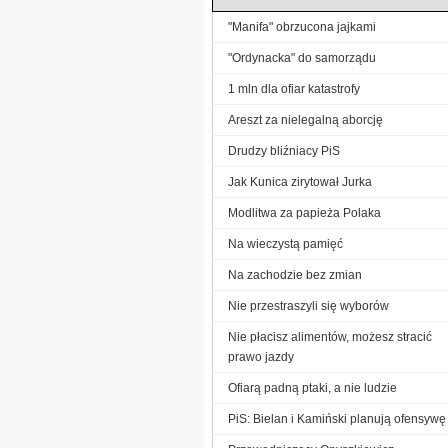
"Manifa" obrzucona jajkami
"Ordynacka" do samorządu
1 mln dla ofiar katastrofy
Areszt za nielegalną aborcję
Drudzy bliźniacy PiS
Jak Kunica zirytował Jurka
Modlitwa za papieża Polaka
Na wieczystą pamięć
Na zachodzie bez zmian
Nie przestraszyli się wyborów
Nie płacisz alimentów, możesz stracić
prawo jazdy
Ofiarą padną ptaki, a nie ludzie
PiS: Bielan i Kamiński planują ofensywę