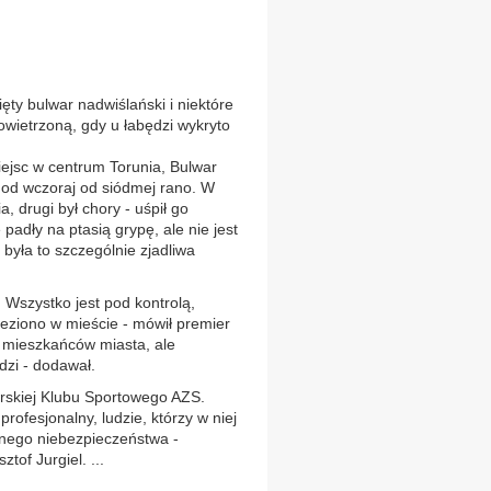
y bulwar nadwiślański i niektóre
owietrzoną, gdy u łabędzi wykryto
ejsc w centrum Torunia, Bulwar
e od wczoraj od siódmej rano. W
, drugi był chory - uśpił go
adły na ptasią grypę, ale nie jest
 była to szczególnie zjadliwa
 Wszystko jest pod kontrolą,
eziono w mieście - mówił premier
a mieszkańców miasta, ale
dzi - dodawał.
larskiej Klubu Sportowego AZS.
ofesjonalny, ludzie, którzy w niej
adnego niebezpieczeństwa -
tof Jurgiel. ...