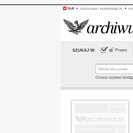
SZKOLENIA I KONFERENCJE
PO
Prawo
SZUKAJ W:
Chcesz uzyskać dostę